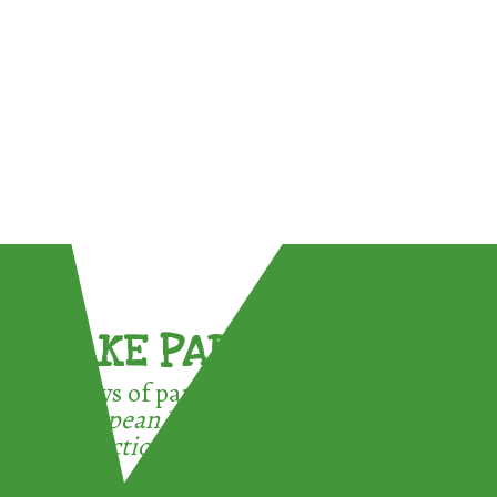
TAKE PART !
3 ways of participating in the
European Week for Waste
Reduction: