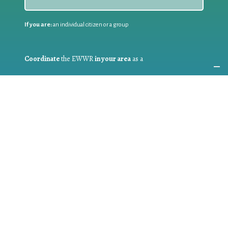
If you are:
an individual citizen or a group
Coordinate
the EWWR
in your area
as a
COORDINATOR
If you are:
a public authority competent in the field of waste
prevention