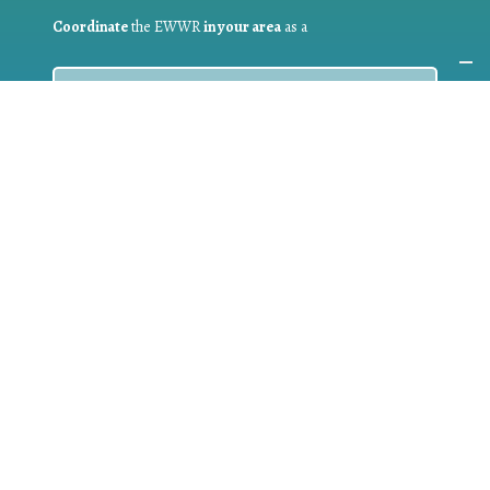
Coordinate
the EWWR
in your area
as a
COORDINATOR
If you are:
a public authority competent in the field of waste
prevention