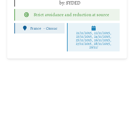
by:
SYDED
Strict avoidance and reduction at source
France
-
Cussac
21/11/2015, 22/11/2015,
23/11/2015, 24/11/2015,
25/11/2015, 26/11/2015,
27/11/2015, 28/11/2015,
29/11/