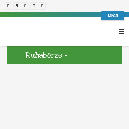
LOGIN
Ruhabörze –