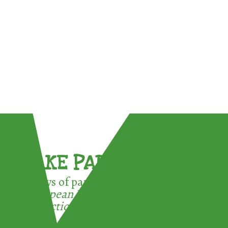
TAKE PART !
3 ways of participating in the
European Week for Waste
Reduction: