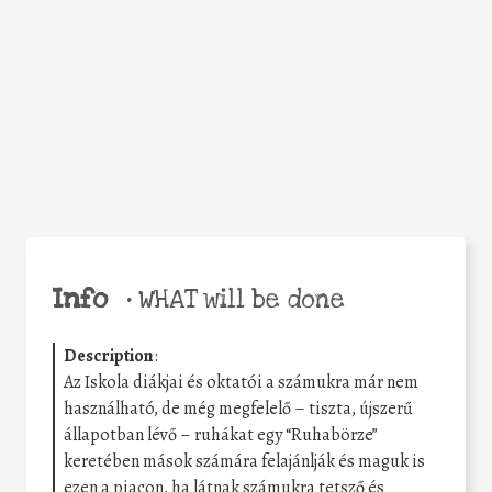
Facebook
Twitter
WhatsApp
Email
Share
Help the world,
share this action!
Info
•
WHAT will be done
Description
:
Az Iskola diákjai és oktatói a számukra már nem
használható, de még megfelelő – tiszta, újszerű
állapotban lévő – ruhákat egy “Ruhabörze”
keretében mások számára felajánlják és maguk is
ezen a piacon, ha látnak számukra tetsző és