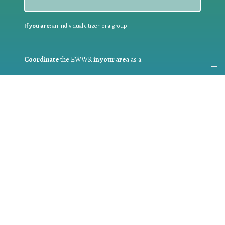
If you are:
an individual citizen or a group
Coordinate
the EWWR
in your area
as a
COORDINATOR
If you are:
a public authority competent in the field of waste
prevention