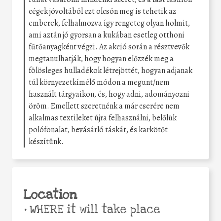
cégek jóvoltából ezt olcsón meg is tehetik az
emberek, felhalmozva így rengeteg olyan holmit,
ami aztán jó gyorsan a kukában esetleg otthoni
fűtőanyagként végzi. Az akció során a résztvevők
megtanulhatják, hogy hogyan előzzék meg a
fölösleges hulladékok létrejöttét, hogyan adjanak
túl környezetkímélő módon a megunt/nem
használt tárgyaikon, és, hogy adni, adományozni
öröm. Emellett szeretnénk a már cserére nem
alkalmas textileket újra felhasználni, belőlük
polófonalat, bevásárló táskát, és karkötőt
készítünk.
Location
•
WHERE it will take place