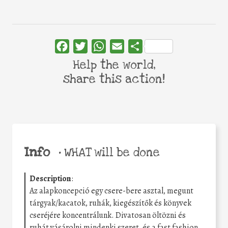
Facebook
Twitter
WhatsApp
Email
Share
Help the world,
share this action!
Info
•
WHAT will be done
Description
:
Az alapkoncepció egy csere-bere asztal, megunt
tárgyak/kacatok, ruhák, kiegészítők és könyvek
cseréjére koncentrálunk. Divatosan öltözni és
ruhát vásárolni mindenki szeret, és a fast fashion