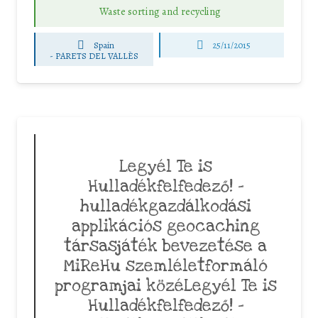
Waste sorting and recycling
Spain
25/11/2015
-
PARETS DEL VALLÈS
Legyél Te is
Hulladékfelfedező! –
hulladékgazdálkodási
applikációs geocaching
társasjáték bevezetése a
MiReHu szemléletformáló
programjai közéLegyél Te is
Hulladékfelfedező! –