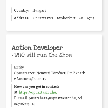
Country:
Hungary
Address:
Ópusztaszer
Szoborkert
68
6767
Action Developer
•
WHO will run the show
Entity:
Ópusztaszeri Nemzeti Történeti Emlékpark
#
Business/Industry
How can you get in contact:
https://opusztaszer.hu/
email: pusztahaza@opusztaszer.hu, tel:
06706994014