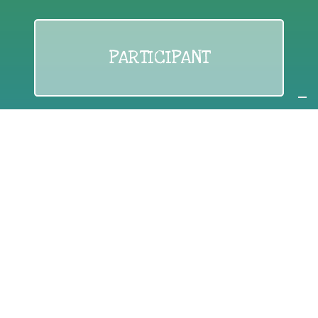
PARTICIPANT
If you are:
an individual citizen or a group
Coordinate
the EWWR
in your area
as a
COORDINATOR
If you are:
a public authority competent in the field of waste
prevention