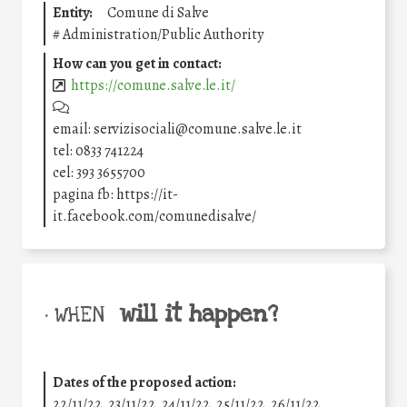
Entity:
Comune di Salve
#
Administration/Public Authority
How can you get in contact:
https://comune.salve.le.it/
email: servizisociali@comune.salve.le.it
tel: 0833 741224
cel: 393 3655700
pagina fb: https://it-
it.facebook.com/comunedisalve/
will it happen?
• WHEN
Dates of the proposed action:
22/11/22, 23/11/22, 24/11/22, 25/11/22, 26/11/22,