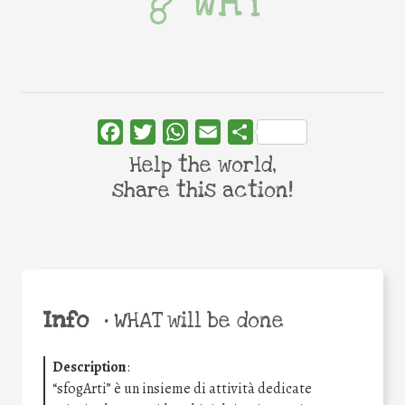
WHY
Facebook
Twitter
WhatsApp
Email
Share
Help the world,
share this action!
Info
•
WHAT will be done
Description
:
“sfogArti” è un insieme di attività dedicate