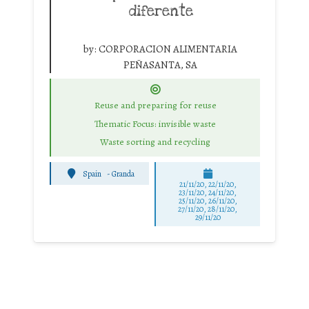
diferente
by:
CORPORACION ALIMENTARIA
PEÑASANTA, SA
Reuse and preparing for reuse
Thematic Focus: invisible waste
Waste sorting and recycling
Spain
-
Granda
21/11/20, 22/11/20,
23/11/20, 24/11/20,
25/11/20, 26/11/20,
27/11/20, 28/11/20,
29/11/20