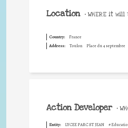
Location
•
WHERE it will 
Country:
France
Address:
Toulon
Place du 4 septembre
Action Developer
•
WHO
Entity:
LYCEE PARC ST JEAN
#
Educatio