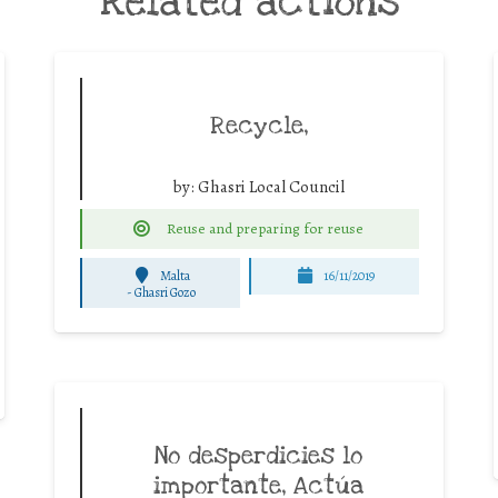
Related actions
Recycle,
by:
Ghasri Local Council
Reuse and preparing for reuse
Malta
16/11/2019
-
Ghasri Gozo
No desperdicies lo
importante, Actúa