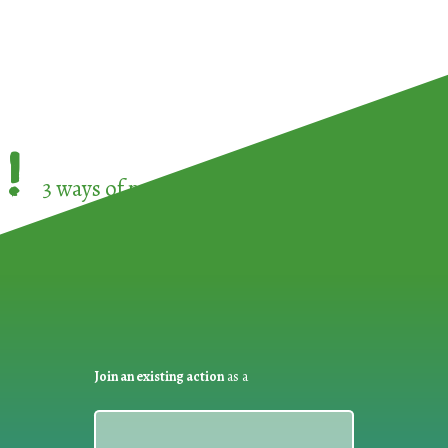
!
3 ways of participating in the
European Week 
Join an existing action
as a