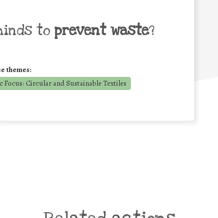
minds to
prevent waste
?
se themes:
 Focus: Circular and Sustainable Textiles