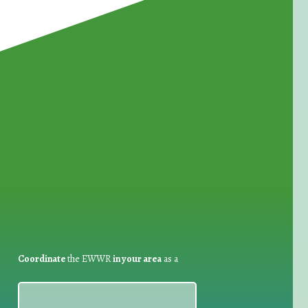
for Waste Reduction:
Coordinate
the EWWR
in your area
as a