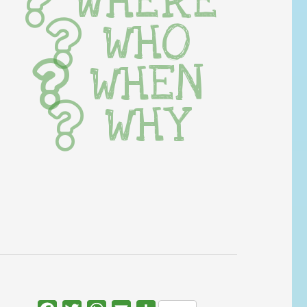
WHERE
WHO
WHEN
WHY