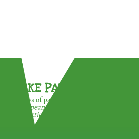
TAKE PART !
3 ways of participating in the
European Week for Waste
Reduction: