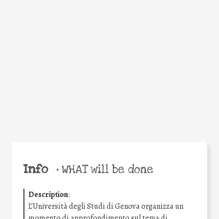
Facebook
Twitter
WhatsApp
Email
Share
Help the world,
share this action!
Info
•
WHAT will be done
Description
:
L’Università degli Studi di Genova organizza un
momento di approfondimento sul tema di