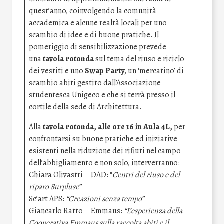
quest’anno, coinvolgendo la comunità
accademica e alcune realtà locali per uno
scambio di idee e di buone pratiche. Il
pomeriggio di sensibilizzazione prevede
una
tavola rotonda
sul tema del riuso e riciclo
dei vestiti e uno
Swap Party
, un ‘mercatino’ di
scambio abiti gestito dall’Associazione
studentesca Unigeco e che si terrà presso il
cortile della sede di Architettura.
Alla
tavola rotonda, alle ore 16 in Aula 4L,
per
confrontarsi su buone pratiche ed iniziative
esistenti nella riduzione dei rifiuti nel campo
dell’abbigliamento e non solo, interverranno:
Chiara Olivastri – DAD: “
Centri del riuso e del
riparo Surpluse”
Sc’art APS:
“Creazioni senza tempo”
Giancarlo Ratto – Emmaus:
“L’esperienza della
Cooperativa Emmaus sulla raccolta abiti e il