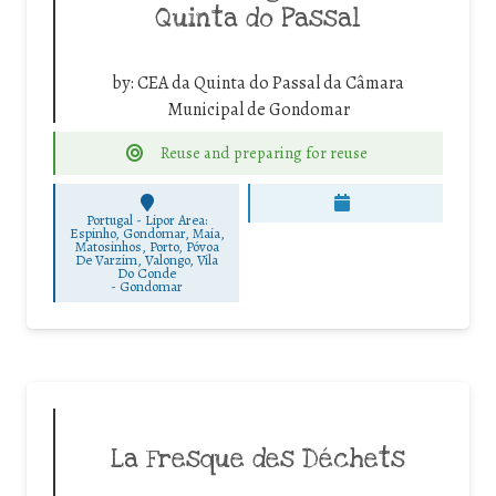
Quinta do Passal
by:
CEA da Quinta do Passal da Câmara
Municipal de Gondomar
Reuse and preparing for reuse
Portugal - Lipor Area:
Espinho, Gondomar, Maia,
Matosinhos, Porto, Póvoa
De Varzim, Valongo, Vila
Do Conde
-
Gondomar
La Fresque des Déchets