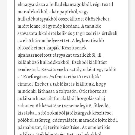
elmagyarázza a hulladékanyagokból, régi textil
maradékokból, akár papírból, vagy
hulladéktárgyakból összeállított öltözékeket,
miért lenne jó így még hordani. A tanulók
szavazataikkal értékelik és 3 tagú zsűri is értékeli
az első három helyezettet. A legkreatívabb
öltözék címet kapják! Készítsenek
újrahasznosított tárgyakat textilekből, ill.
különböző hulladékokból. Ezekből kiállítást
rendezünk. Készítsenek osztályonként egy tablót
a ” Körforgásos és fenntartható textíliák”
címmel! Ezeket a tablókat is kiállítjuk, hogy
mindenki láthassa a folyosón. Ötletbörze az
aulában: használt fonalakból horgolással új
ruhaneműk készítése ( vesemelegítő, fülvédő,
kistáska…stb) zokniból játéktárgyak készítése,
pólóból szőnyeg, edényalátét, maradék foltokból,
párnahuzat, új terítő készítése. Az emeleti kis
aulában játéklehetőség. Pet- palackokból