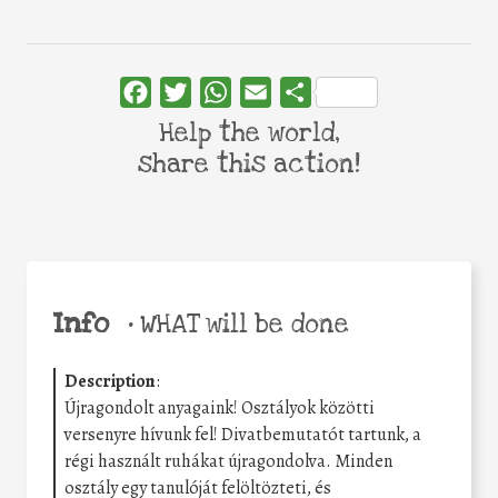
Facebook
Twitter
WhatsApp
Email
Share
Help the world,
share this action!
Info
•
WHAT will be done
Description
:
Újragondolt anyagaink! Osztályok közötti
versenyre hívunk fel! Divatbemutatót tartunk, a
régi használt ruhákat újragondolva. Minden
osztály egy tanulóját felöltözteti, és