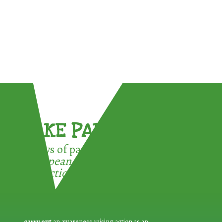
TAKE PART !
3 ways of participating in the
European Week for Waste
Reduction:
carry out
an awareness raising action as an