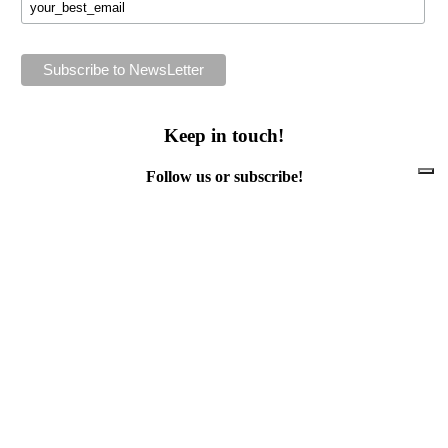
Keep in touch!
Follow us or subscribe!
Facebook
Instagram
Flickr
Twitter
YouTube
Direct contacts
contact@ewwr.eu
+32 (0)2 234 65 00