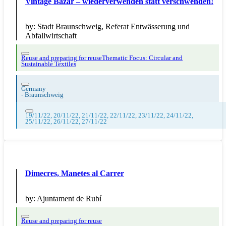
Vintage Bazar – wiederverwenden statt verschwenden!
by:
Stadt Braunschweig, Referat Entwässerung und
Abfallwirtschaft
Reuse and preparing for reuse
Thematic Focus: Circular and
Sustainable Textiles
Germany
-
Braunschweig
19/11/22, 20/11/22, 21/11/22, 22/11/22, 23/11/22, 24/11/22,
25/11/22, 26/11/22, 27/11/22
Dimecres, Manetes al Carrer
by:
Ajuntament de Rubí
Reuse and preparing for reuse