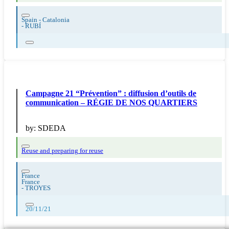
Spain - Catalonia
-
RUBÍ
Campagne 21 “Prévention” : diffusion d’outils de
communication – RÉGIE DE NOS QUARTIERS
by:
SDEDA
Reuse and preparing for reuse
France
France
-
TROYES
20/11/21