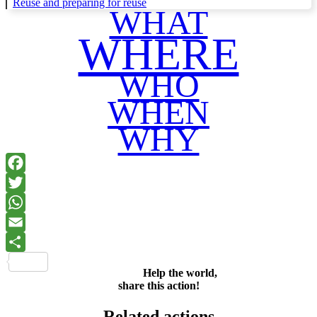
Reuse and preparing for reuse
WHAT
WHERE
WHO
WHEN
WHY
Facebook
Twitter
WhatsApp
Email
Share
Help the world,
share this action!
Related actions