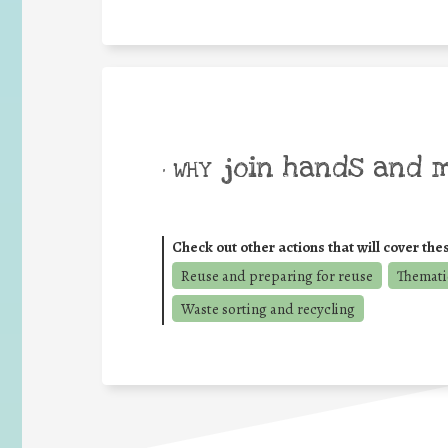
join hands and 
• WHY
Check out other actions that will cover the
Reuse and preparing for reuse
Thematic
Waste sorting and recycling