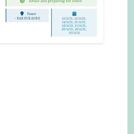
Reuse and preparing for reuse
France
-
BAR SUR AUBE
22/11/25
,
23/11/25
,
24/11/25
,
25/11/25
,
26/11/25
,
27/11/25
,
28/11/25
,
29/11/25
,
30/11/25