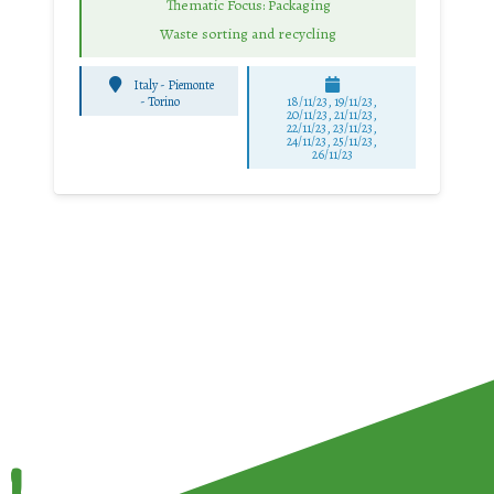
Thematic Focus: Packaging
Waste sorting and recycling
Italy - Piemonte
-
Torino
18/11/23, 19/11/23,
20/11/23, 21/11/23,
22/11/23, 23/11/23,
24/11/23, 25/11/23,
26/11/23