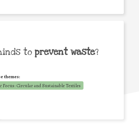
minds to
prevent waste
?
se themes:
 Focus: Circular and Sustainable Textiles