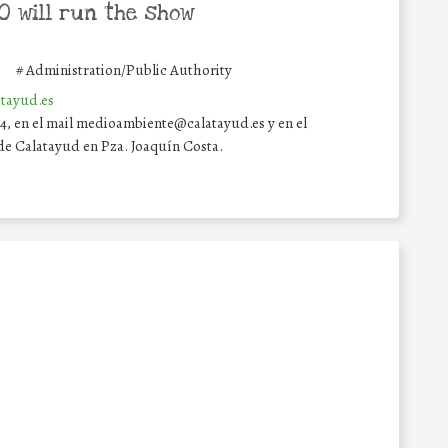
 will run the show
D
#
Administration/Public Authority
atayud.es
14, en el mail medioambiente@calatayud.es y en el
e Calatayud en Pza. Joaquín Costa.