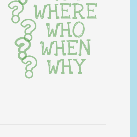
WHERE
WHO
WHEN
WHY