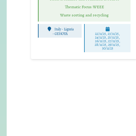
Thematic Focus: WEEE
Waste sorting and recycling
Italy - Liguria
-
GENOVA
22/11/25
,
23/11/25
,
24/11/25
,
25/11/25
,
26/11/25
,
27/11/25
,
28/11/25
,
29/11/25
,
30/11/25