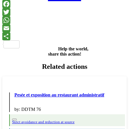
Facebook
Twitter
WhatsApp
Email
Share
Help the world,
share this action!
Related actions
Pesée et exposition au restaurant administratif
by:
DDTM 76
Strict avoidance and reduction at source