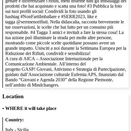
gettare e differenziare i rifiuti, metti insieme tutti gli imballaggi dei
prodotti che hai acquistato e scatta una foto! #3 Pubblica la foto
sui tuoi profili social: Condividi la foto usando gli
hashtag #NonFartiImballare e #SERR2023, like e
tagga @serrmenorifiuti. Nella didascalia, racconta brevemente le
tue osservazioni, le scelte che hai fatto per un consumo più
responsabile. #4 Tagga 3 amici e invitali a fare la stessa cosa! La
tua azione può illuminare la strada per molte altre persone,
mostrando come piccole scelte quotidiane possano avere un
grande impatto. Unisciti a noi durante la Settimana Europea per la
Riduzione dei Rifiuti, condividi e sensibilizza!
A cura di AICA – Associazione Internazionale per la
Comunicazione Ambientale. All’interno del
progetto GASP! Giovani, Attivismo e Strategia di Partecipazione,
guidato dall’Associazione culturale Eufemia APS, finanziato dal
Bando “Giovani e Agenda 2030” della Regione Piemonte,
nell’ambito di Mindchangers.
Location
•
WHERE it will take place
Country:
Italy - Sicilia