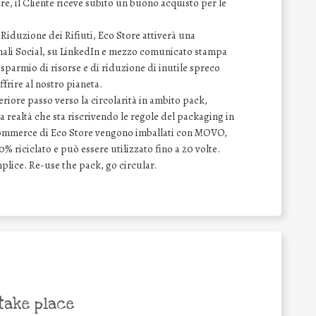
re, il Cliente riceve subito un buono acquisto per le
Riduzione dei Rifiuti, Eco Store attiverà una
anali Social, su LinkedIn e mezzo comunicato stampa
risparmio di risorse e di riduzione di inutile spreco
frire al nostro pianeta.
eriore passo verso la circolarità in ambito pack,
ealtà che sta riscrivendo le regole del packaging in
e-commerce di Eco Store vengono imballati con MOVO,
% riciclato e può essere utilizzato fino a 20 volte.
plice. Re-use the pack, go circular.
take place