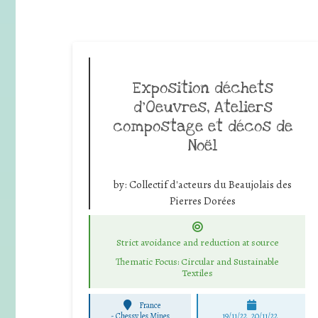
Exposition déchets
d’Oeuvres, Ateliers
compostage et décos de
Noël
by:
Collectif d'acteurs du Beaujolais des
Pierres Dorées
Strict avoidance and reduction at source
Thematic Focus: Circular and Sustainable
Textiles
France
-
Chessy les Mines
19/11/22, 20/11/22,