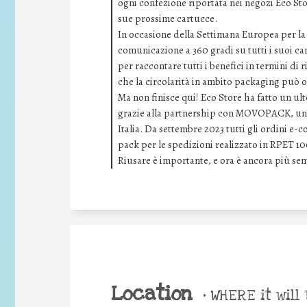
ogni confezione riportata nei negozi Eco Sto
sue prossime cartucce.
In occasione della Settimana Europea per la 
comunicazione a 360 gradi su tutti i suoi c
per raccontare tutti i benefici in termini di 
che la circolarità in ambito packaging può of
Ma non finisce qui! Eco Store ha fatto un ult
grazie alla partnership con MOVOPACK, una r
Italia. Da settembre 2023 tutti gli ordini 
pack per le spedizioni realizzato in RPET 100
Riusare è importante, e ora è ancora più sem
Location
•
WHERE it will 