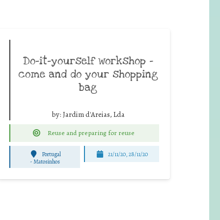
Do-it-yourself workshop –
come and do your shopping
bag
by:
Jardim d'Areias, Lda
Reuse and preparing for reuse
Portugal
21/11/20, 28/11/20
-
Matosinhos