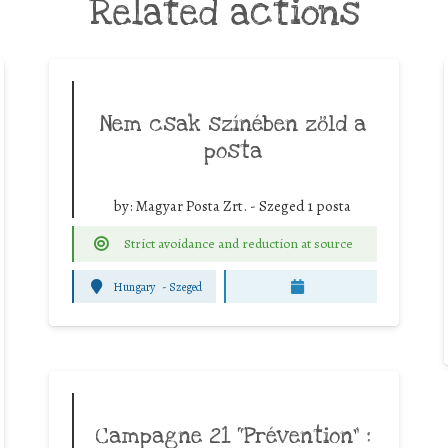
Related actions
Nem csak színében zöld a
posta
by:
Magyar Posta Zrt. - Szeged 1 posta
Strict avoidance and reduction at source
Hungary
-
Szeged
Campagne 21 “Prévention” :