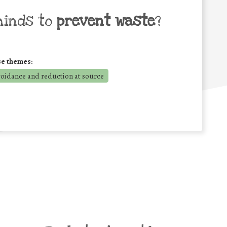
minds to
prevent waste
?
se themes:
voidance and reduction at source