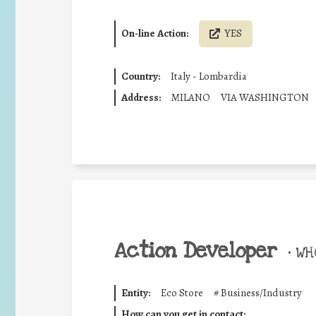
On-line Action:
YES
Country:
Italy - Lombardia
Address:
MILANO
VIA WASHINGTON
Action Developer
•
WHO
Entity:
Eco Store
#
Business/Industry
How can you get in contact: