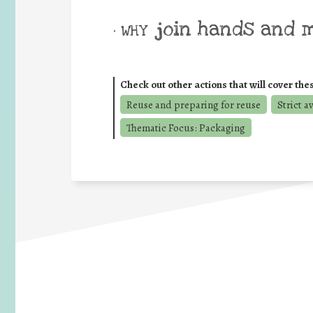
join hands and 
• WHY
Check out other actions that will cover the
Reuse and preparing for reuse
Strict a
Thematic Focus: Packaging