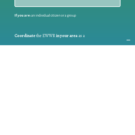
If you are:
an individual citizen or a group
Coordinate
the EWWR
in your area
as a
COORDINATOR
If you are:
a public authority competent in the field of waste
prevention