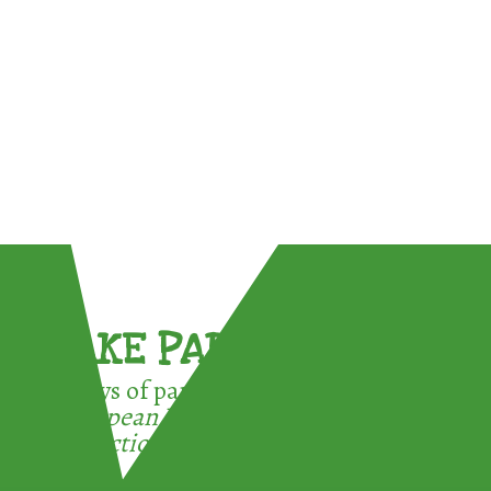
TAKE PART !
3 ways of participating in the
European Week for Waste
Reduction: