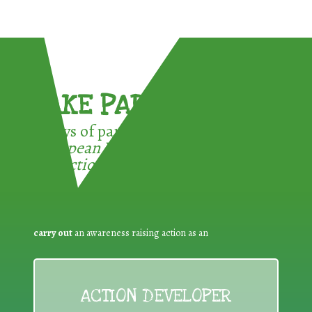
TAKE PART !
3 ways of participating in the
European Week for Waste
Reduction:
carry out
an awareness raising action as an
ACTION DEVELOPER