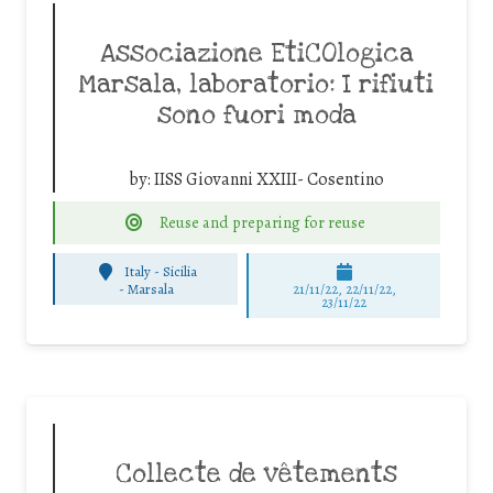
Associazione EtiCOlogica
Marsala, laboratorio: I rifiuti
sono fuori moda
by:
IISS Giovanni XXIII- Cosentino
Reuse and preparing for reuse
Italy - Sicilia
-
Marsala
21/11/22, 22/11/22,
23/11/22
Collecte de vêtements