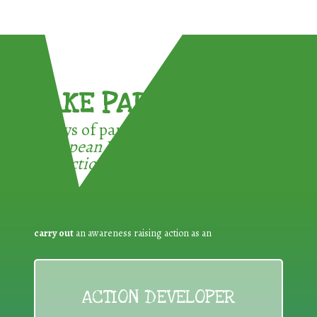
TAKE PART !
3 ways of participating in the
European Week for Waste
Reduction:
carry out
an awareness raising action as an
ACTION DEVELOPER