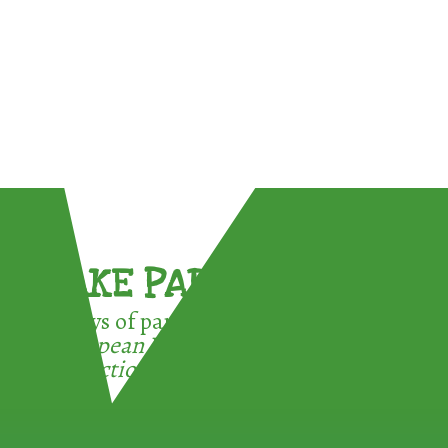
TAKE PART !
3 ways of participating in the
European Week for Waste
Reduction: