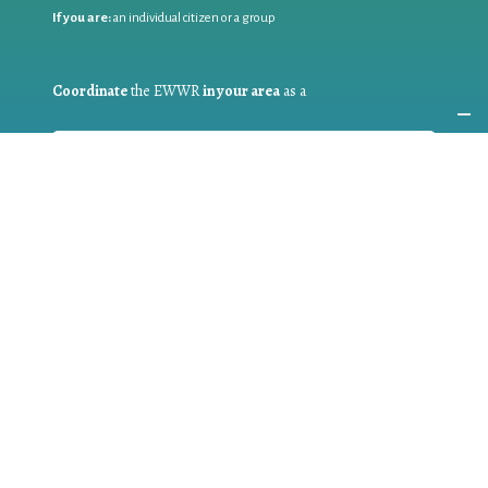
If you are:
an individual citizen or a group
Coordinate
the EWWR
in your area
as a
COORDINATOR
If you are:
a public authority competent in the field of waste
prevention