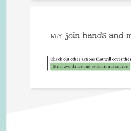
join hands and 
• WHY
Check out other actions that will cover the
Strict avoidance and reduction at source