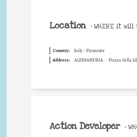
Location
•
WHERE it will 
Country:
Italy - Piemonte
Address:
ALESSANDRIA
Piazza della Li
Action Developer
•
WHO