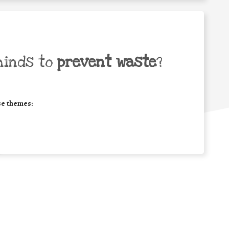
minds to
prevent waste
?
se themes: