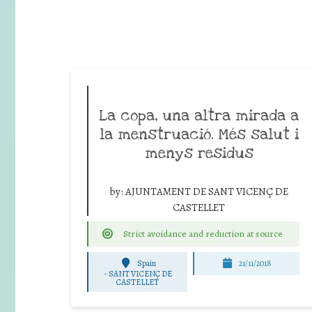
La copa, una altra mirada a
la menstruació. Més salut i
menys residus
by:
AJUNTAMENT DE SANT VICENÇ DE
CASTELLET
Strict avoidance and reduction at source
Spain
21/11/2018
-
SANT VICENÇ DE
CASTELLET