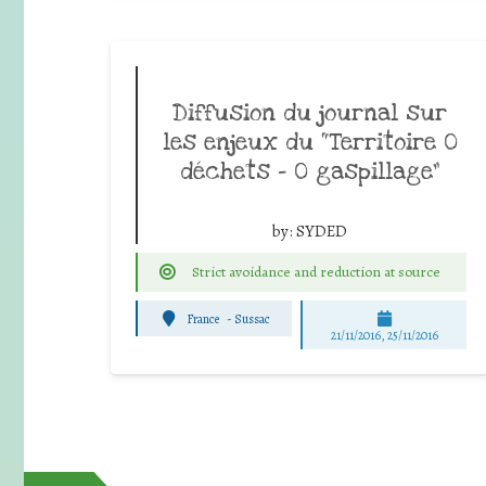
Diffusion du journal sur
les enjeux du “Territoire 0
déchets – 0 gaspillage”
by:
SYDED
Strict avoidance and reduction at source
France
-
Sussac
21/11/2016, 25/11/2016