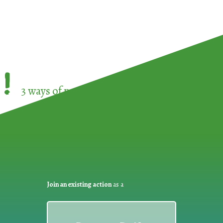
!
3 ways of participating in the
European Week 
Join an existing action
as a