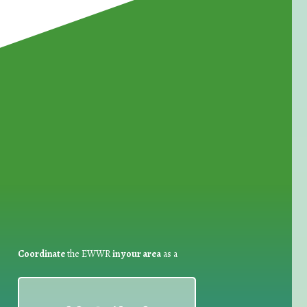
for Waste Reduction:
Coordinate
the EWWR
in your area
as a