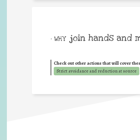
join hands and 
• WHY
Check out other actions that will cover the
Strict avoidance and reduction at source