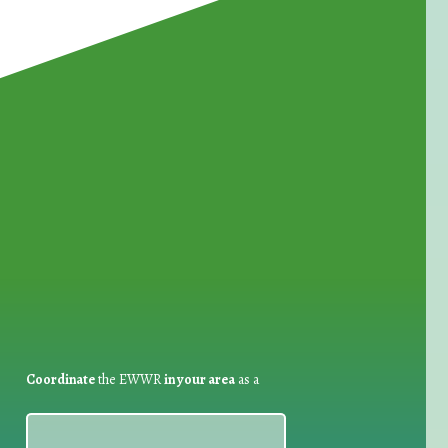
for Waste Reduction:
Coordinate
the EWWR
in your area
as a