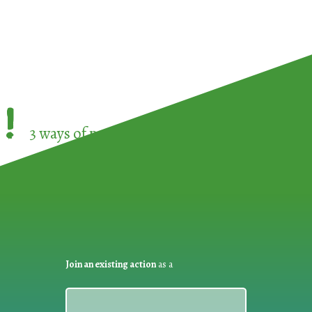
!
3 ways of participating in the
European Week 
Join an existing action
as a