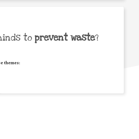
minds to
prevent waste
?
se themes: