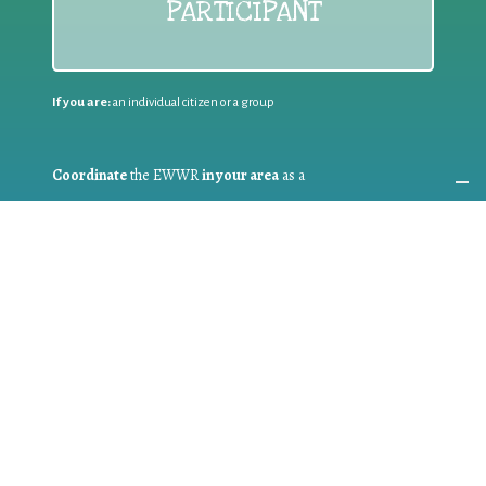
PARTICIPANT
If you are:
an individual citizen or a group
Coordinate
the EWWR
in your area
as a
COORDINATOR
If you are:
a public authority competent in the field of waste
prevention