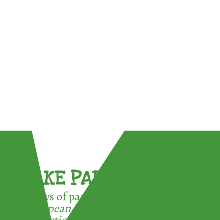
TAKE PART !
3 ways of participating in the
European Week for Waste
Reduction: