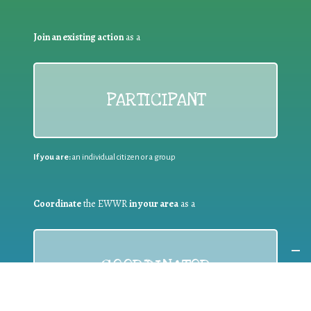
Join an existing action
as a
PARTICIPANT
If you are:
an individual citizen or a group
Coordinate
the EWWR
in your area
as a
COORDINATOR