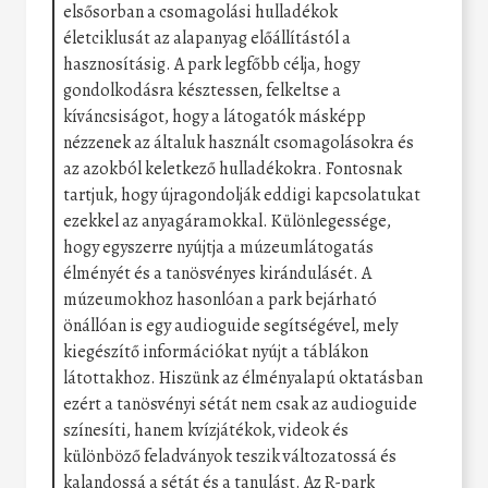
elsősorban a csomagolási hulladékok
életciklusát az alapanyag előállítástól a
hasznosításig. A park legfőbb célja, hogy
gondolkodásra késztessen, felkeltse a
kíváncsiságot, hogy a látogatók másképp
nézzenek az általuk használt csomagolásokra és
az azokból keletkező hulladékokra. Fontosnak
tartjuk, hogy újragondolják eddigi kapcsolatukat
ezekkel az anyagáramokkal. Különlegessége,
hogy egyszerre nyújtja a múzeumlátogatás
élményét és a tanösvényes kirándulásét. A
múzeumokhoz hasonlóan a park bejárható
önállóan is egy audioguide segítségével, mely
kiegészítő információkat nyújt a táblákon
látottakhoz. Hiszünk az élményalapú oktatásban
ezért a tanösvényi sétát nem csak az audioguide
színesíti, hanem kvízjátékok, videok és
különböző feladványok teszik változatossá és
kalandossá a sétát és a tanulást. Az R-park