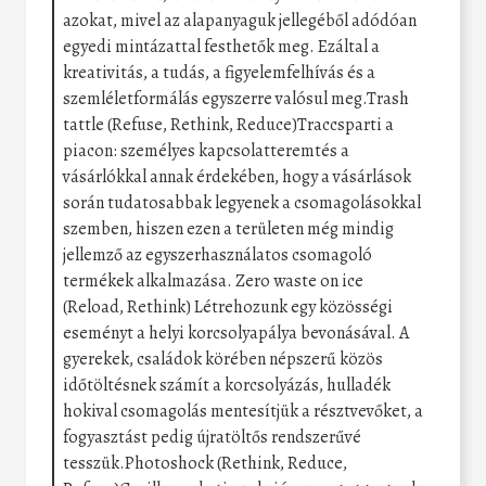
azokat, mivel az alapanyaguk jellegéből adódóan
egyedi mintázattal festhetők meg. Ezáltal a
kreativitás, a tudás, a figyelemfelhívás és a
szemléletformálás egyszerre valósul meg.Trash
tattle (Refuse, Rethink, Reduce)Traccsparti a
piacon: személyes kapcsolatteremtés a
vásárlókkal annak érdekében, hogy a vásárlások
során tudatosabbak legyenek a csomagolásokkal
szemben, hiszen ezen a területen még mindig
jellemző az egyszerhasználatos csomagoló
termékek alkalmazása. Zero waste on ice
(Reload, Rethink) Létrehozunk egy közösségi
eseményt a helyi korcsolyapálya bevonásával. A
gyerekek, családok körében népszerű közös
időtöltésnek számít a korcsolyázás, hulladék
hokival csomagolás mentesítjük a résztvevőket, a
fogyasztást pedig újratöltős rendszerűvé
tesszük.Photoshock (Rethink, Reduce,