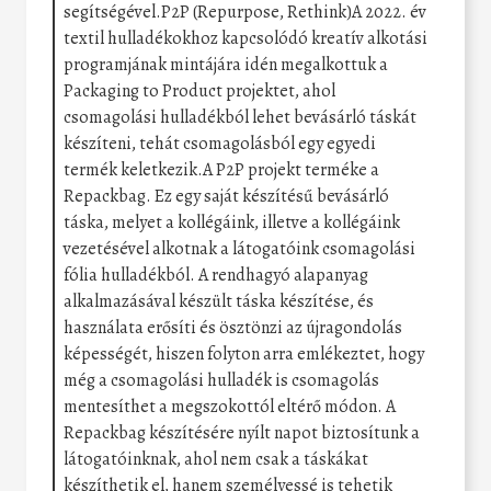
segítségével.P2P (Repurpose, Rethink)A 2022. év
textil hulladékokhoz kapcsolódó kreatív alkotási
programjának mintájára idén megalkottuk a
Packaging to Product projektet, ahol
csomagolási hulladékból lehet bevásárló táskát
készíteni, tehát csomagolásból egy egyedi
termék keletkezik.A P2P projekt terméke a
Repackbag. Ez egy saját készítésű bevásárló
táska, melyet a kollégáink, illetve a kollégáink
vezetésével alkotnak a látogatóink csomagolási
fólia hulladékból. A rendhagyó alapanyag
alkalmazásával készült táska készítése, és
használata erősíti és ösztönzi az újragondolás
képességét, hiszen folyton arra emlékeztet, hogy
még a csomagolási hulladék is csomagolás
mentesíthet a megszokottól eltérő módon. A
Repackbag készítésére nyílt napot biztosítunk a
látogatóinknak, ahol nem csak a táskákat
készíthetik el, hanem személyessé is tehetik