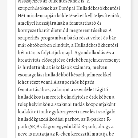
visszajelzés az önkénteseknek is. A
szuperhősöknek az Európai Hulladékcsökkentési
Hét mindennapján küldetéseket kell teljesíteniük,
amellyel hozzájárulnak a fenntartható és
környezetbarát életmód megteremtéséhez.A
szuperhős programban bárki részt vehet és bár
már októberben elindult, a Hulladékcsökkentési
hét után is folytatjuk majd. A gondolkodás és a
kreativitás elősegítése érdekében jelmezversenyt
is hirdettünk az iskolások számára, melyen
csomagolási hulladékból készült jelmezekkel
lehet részt venni.A szuperhős képzés
fenntartásához, valamint a szemlélet tágító
hulladékos ismeretek elmélyítése érdekében a
telephelyünkön a szakmai tudás központjaként
kialakítottunk egy környezeti nevelést szolgáló
hulladékgazdálkodási parkot, az R-parkot.R-
park (9R)A világon egyedülálló R-park, ahogy a
neve is mutatja az R-eken keresztül mutatja be