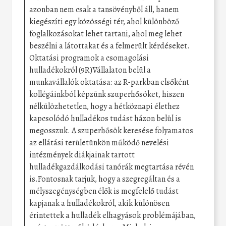
azonban nem csak a tansövényből áll, hanem
kiegészíti egy közösségi tér, ahol különböző
foglalkozásokat lehet tartani, ahol meg lehet
beszélni a látottakat és a felmerült kérdéseket.
Oktatási programok a csomagolási
hulladékokról (9R)Vállalaton belül a
munkavállalók oktatása: az R-parkban elsőként
kollégáinkból képzünk szuperhősöket, hiszen
nélkülözhetetlen, hogy a hétköznapi élethez
kapcsolódó hulladékos tudást házon belül is
megosszuk. A szuperhősök keresése folyamatos
az ellátási területünkön működő nevelési
intézmények diákjainak tartott
hulladékgazdálkodási tanórák megtartása révén
is.Fontosnak tarjuk, hogy a szegregáltan és a
mélyszegénységben élők is megfelelő tudást
kapjanak a hulladékokról, akik különösen
érintettek a hulladék elhagyások problémájában,