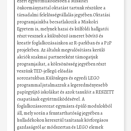
ezért együttműködésben a Miskolci
önkormányzattal oktatást tartunk részükre a
társadalmi felelősségvállalás jegyében.Oktatási
programjainkba becsatlakozik a Miskolci
Egyetem is, melynek hazai és külföldi hallgatói
részt vesznek a különböző ismeret bővítő és
kreatív foglalkozásainkon az R-parkban és a P2P
projektben. Az általuk megvalósításra kerülő
akciók szakmai partnereként támogatjuk
programjaikat, a kölcsönösség jegyében részt
veszünk TED-jellegű előadás
sorozatukban.Különleges és egyedi LEGO
programmal jutalmazzuk a legeredményesebb
papírgyűjtő iskolákat és azok tanulóit a RESZETT
csapatának együttműködésével. A
foglalkozássorozat egymásra épülő modulokból
áll, mely során a fenntarthatóság jegyében a
hulladékokon keresztül tanítanak körforgásos
gazdaságról 4c módszertan és LEGO elemek