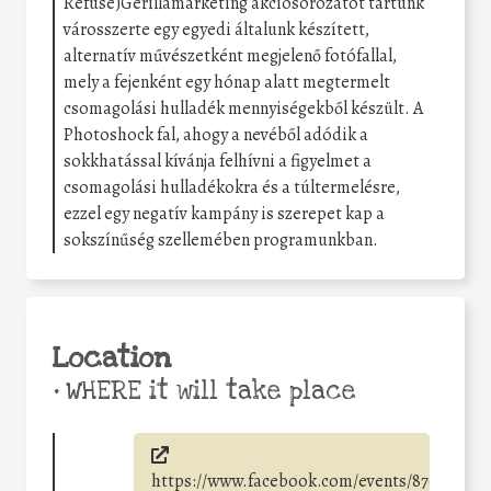
Refuse)Gerillamarketing akciósorozatot tartunk
városszerte egy egyedi általunk készített,
alternatív művészetként megjelenő fotófallal,
mely a fejenként egy hónap alatt megtermelt
csomagolási hulladék mennyiségekből készült. A
Photoshock fal, ahogy a nevéből adódik a
sokkhatással kívánja felhívni a figyelmet a
csomagolási hulladékokra és a túltermelésre,
ezzel egy negatív kampány is szerepet kap a
sokszínűség szellemében programunkban.
Location
•
WHERE it will take place
https://www.facebook.com/events/87080608