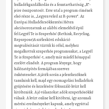
hulladékgazdálkodás és a fenntarthatóság „R”-
jeire összpontosít. Erre utal a program címének
első része is, „Legyen veled az R-power”. Az
Európai Hulladékcsökkentési Héten
akciósorozatunk az alábbi elemekből épül
fel:Legyél Te is Szuperhős! (Rethink, Recycling,
Repurpose)A széleskörű edukáció
megvalósítását tűztük ki célul, melyhez
megalkottuk szuperhős programunkat, a Legyél
Te is Szuperhős!-t, amely már másfél hónappal
ezelőtt elindult. A program lényege, hogy
hálózatépítés formájában szervez
önkénteseket.A játék során a jelentkezőknek
tanulniuk kell, majd egy csomagolási hulladékok
gyűjtésére és kezelésére fókuszáló kvízt kell
kitölteniük. A jó válaszokat adók szuperhősökké
válnak. A kvízt online kell kitölteni, így azonnali
mérési eredményeket kapunk, amely egyúttal