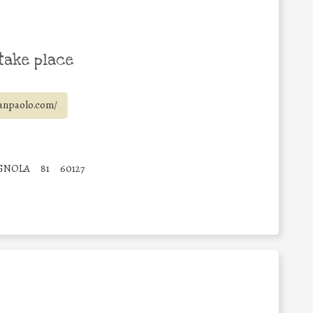
take place
anpaolo.com/
GNOLA
81
60127