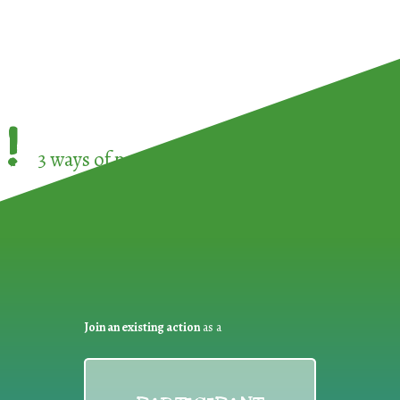
!
3 ways of participating in the
European Week 
Join an existing action
as a