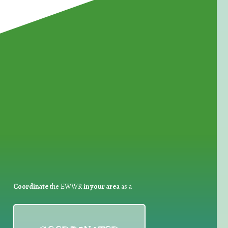
for Waste Reduction:
Coordinate
the EWWR
in your area
as a