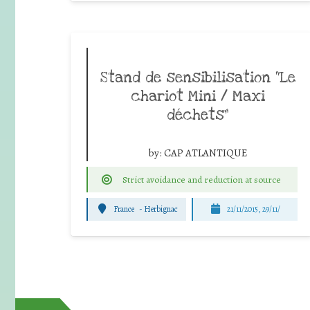
Stand de sensibilisation “Le
chariot Mini / Maxi
déchets”
by:
CAP ATLANTIQUE
Strict avoidance and reduction at source
France
-
Herbignac
21/11/2015, 29/11/