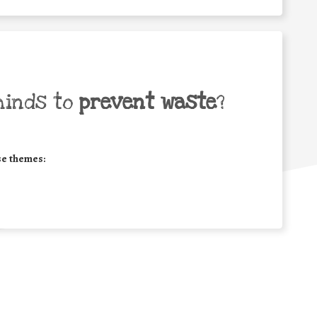
minds to
prevent waste
?
se themes: