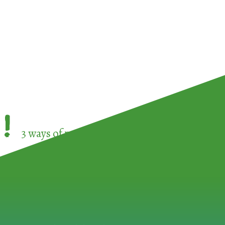
!
3 ways of participating in the
European Week 