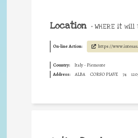
Location
•
WHERE it will 
On-line Action:
https://www.intesas
Country:
Italy - Piemonte
Address:
ALBA
CORSO PIAVE
74
120