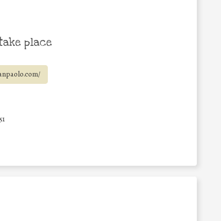
take place
anpaolo.com/
51