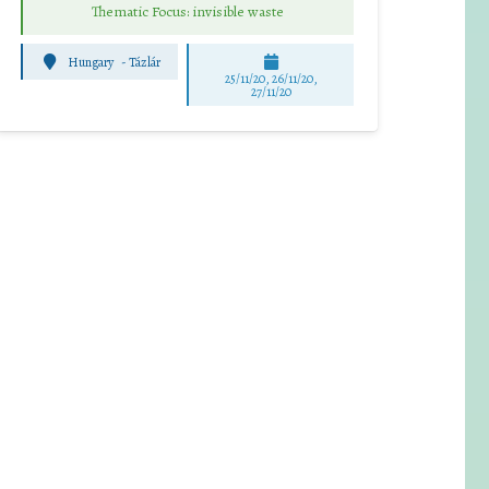
Thematic Focus: invisible waste
Hungary
-
Tázlár
25/11/20, 26/11/20,
27/11/20