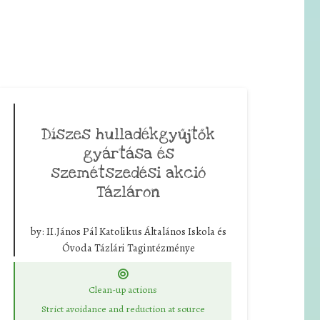
Díszes hulladékgyűjtők
gyártása és
szemétszedési akció
Tázláron
by:
II.János Pál Katolikus Általános Iskola és
Óvoda Tázlári Tagintézménye
Clean-up actions
Strict avoidance and reduction at source