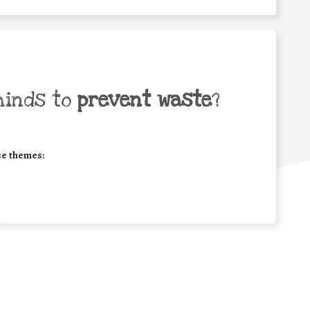
minds to
prevent waste
?
se themes: