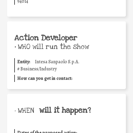
94014
Action Developer
•
WHO will run the show
Entity:
Intesa Sanpaolo S.p.A.
#
Business/Industry
How can you get in contact:
will it happen?
• WHEN
Dates of the proposed action: