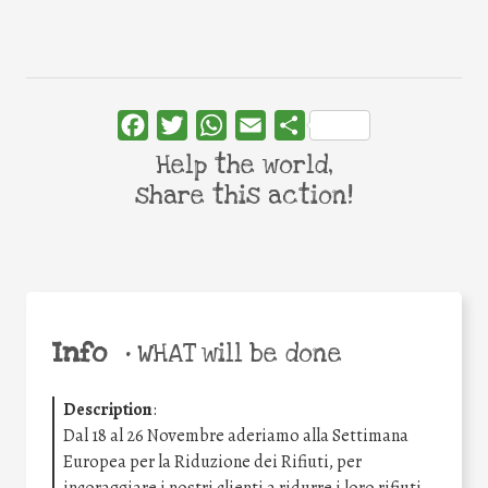
Facebook
Twitter
WhatsApp
Email
Share
Help the world,
share this action!
Info
•
WHAT will be done
Description
:
Dal 18 al 26 Novembre aderiamo alla Settimana
Europea per la Riduzione dei Rifiuti, per
incoraggiare i nostri clienti a ridurre i loro rifiuti.