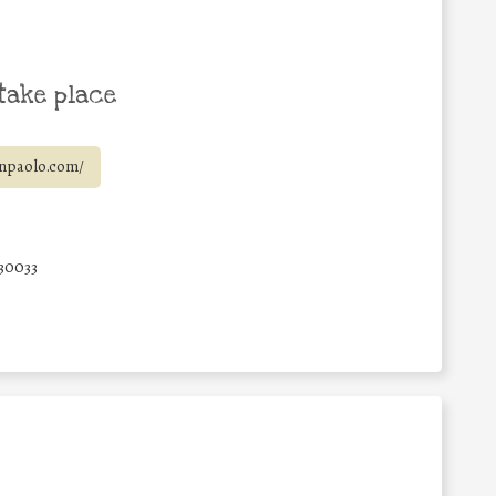
take place
anpaolo.com/
30033