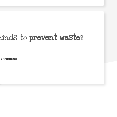
minds to
prevent waste
?
se themes: