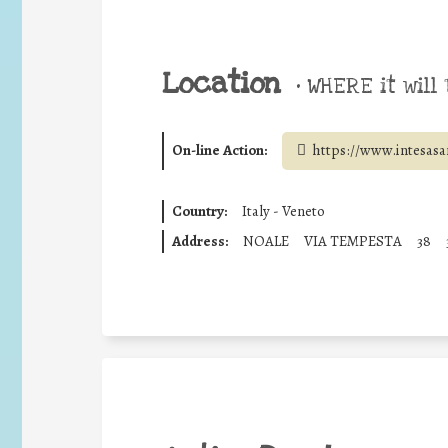
Location
•
WHERE it will 
On-line Action:
https://www.intesas
Country:
Italy - Veneto
Address:
NOALE
VIA TEMPESTA
38