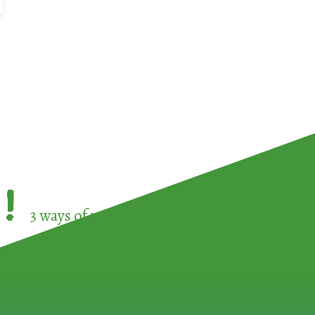
!
3 ways of participating in the
European Week 