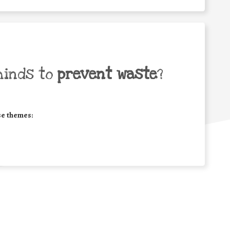
minds to
prevent waste
?
se themes: