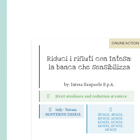
ONLINE ACTION
Riduci i rifiuti con Intesa:
la banca che sensibilizza
by:
Intesa Sanpaolo S.p.A.
Strict avoidance and reduction at source
Italy - Toscana
-
MONTERONI D'ARBIA
18/11/23, 19/11/23,
20/11/23, 21/11/23,
22/11/23, 23/11/23,
24/11/23, 25/11/23,
26/11/23