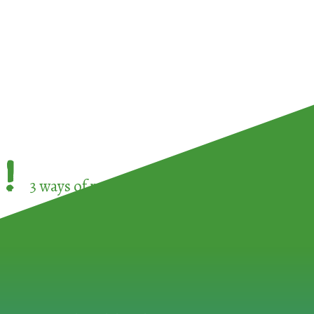
!
3 ways of participating in the
European Week 