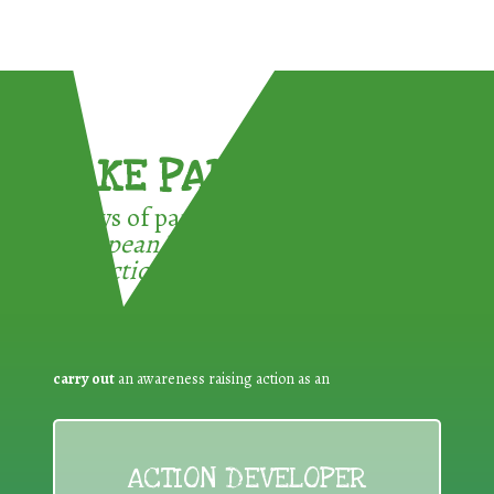
TAKE PART !
3 ways of participating in the
European Week for Waste
Reduction:
carry out
an awareness raising action as an
ACTION DEVELOPER