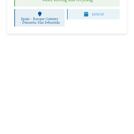
22/11/23
Spain - Basque Country
-
Donostia-San Sebastián