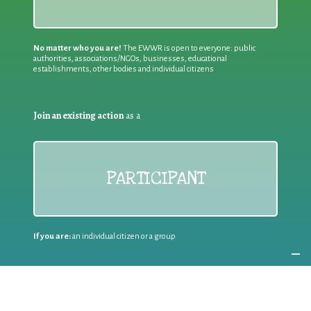
No matter who you are!
The EWWR is open to everyone: public
authorities, associations/NGOs, businesses, educational
establishments, other bodies and individual citizens
Join an existing action
as a
PARTICIPANT
If you are:
an individual citizen or a group
Coordinate
the EWWR
in your area
as a