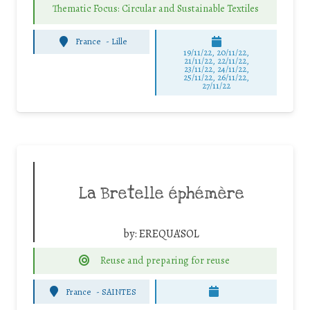
Thematic Focus: Circular and Sustainable Textiles
France
-
Lille
19/11/22, 20/11/22,
21/11/22, 22/11/22,
23/11/22, 24/11/22,
25/11/22, 26/11/22,
27/11/22
La Bretelle éphémère
by:
EREQUA'SOL
Reuse and preparing for reuse
France
-
SAINTES