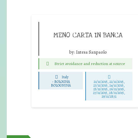
MENO CARTA IN BANCA
by:
Intesa Sanpaolo
Strict avoidance and reduction at source
Italy
-
BOLOGNA
21/11/2015, 22/11/2015,
BOLOGNINA
23/11/2015, 24/11/2015,
25/11/2015, 26/11/2015,
27/11/2015, 28/11/2015,
29/11/2872