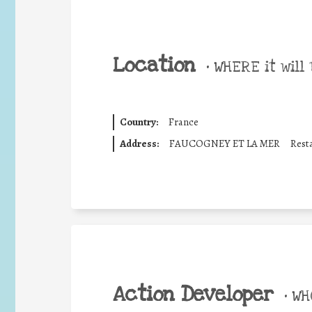
Location
•
WHERE it will 
Country:
France
Address:
FAUCOGNEY ET LA MER
Resta
Action Developer
•
WHO