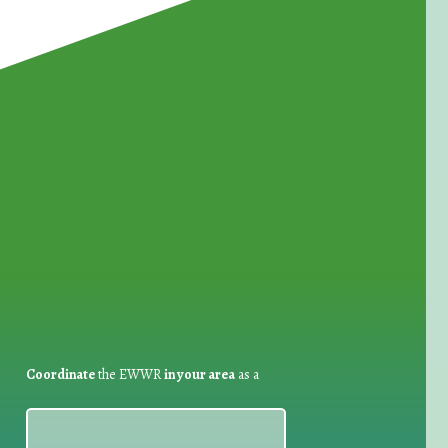
for Waste Reduction:
Coordinate
the EWWR
in your area
as a