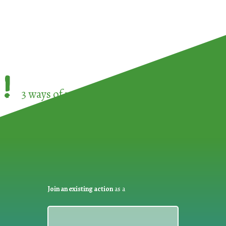
!
3 ways of participating in the
European Week 
Join an existing action
as a