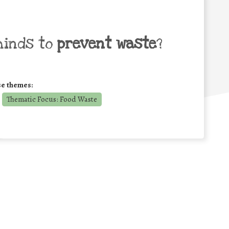
minds to
prevent waste
?
se themes:
Thematic Focus: Food Waste