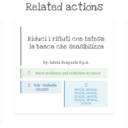
Related actions
Riduci i rifiuti con Intesa:
la banca che sensibilizza
by:
Intesa Sanpaolo S.p.A.
Strict avoidance and reduction at source
Italy - Lombardia
-
MILANO
19/11/22, 20/11/22,
21/11/22, 22/11/22,
23/11/22, 24/11/22,
25/11/22, 26/11/22,
27/11/22