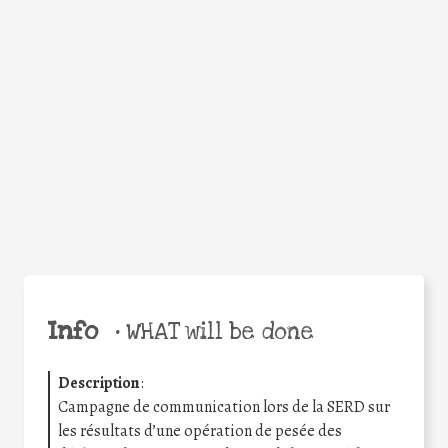
Facebook
Twitter
WhatsApp
Email
Share
Help the world,
share this action!
Info
•
WHAT will be done
Description
:
Campagne de communication lors de la SERD sur
les résultats d’une opération de pesée des