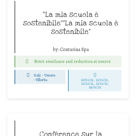
“La mia scuola è
sostenibile””La mia scuola è
sostenibile”
by:
Contarina Spa
Strict avoidance and reduction at source
Italy - Veneto
-
Villorba
20/11/21, 21/11/21,
22/11/21, 23/11/21,
24/11/21
Conférence sur la