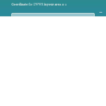
Coordinate
the EWWR
in your area
as a
COORDINATOR
If you are:
a public authority competent in the field of waste
prevention