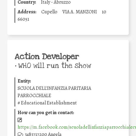
Country:
Italy - Abruzzo
Address:
Cupello
VIA A. MANZONI
10
66051
Action Developer
•
WHO will run the show
Entity:
SCUOLA DELL'INFANZIA PARITARIA
PARROCCHIALE
#
Educational Establishment
How can you get in contact:
https://m.facebook.com/scuoladellinfanziaparrocchialec
3483717200 Angela