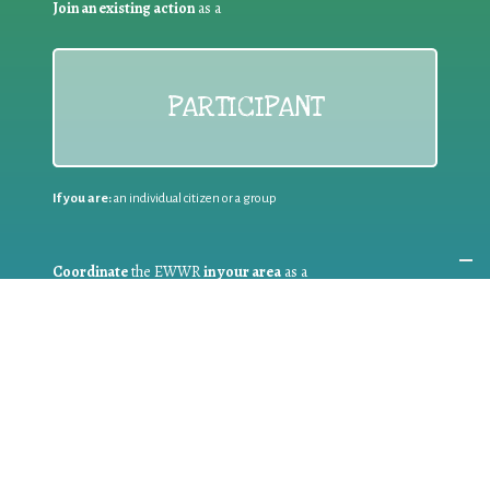
Join an existing action
as a
PARTICIPANT
If you are:
an individual citizen or a group
Coordinate
the EWWR
in your area
as a
COORDINATOR
If you are:
a public authority competent in the field of waste
prevention