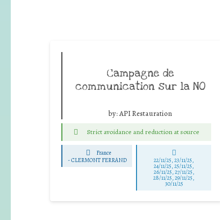
Campagne de
communication sur la NO
by:
API Restauration
Strict avoidance and reduction at source
France
-
CLERMONT FERRAND
22/11/25
,
23/11/25
,
24/11/25
,
25/11/25
,
26/11/25
,
27/11/25
,
28/11/25
,
29/11/25
,
30/11/25