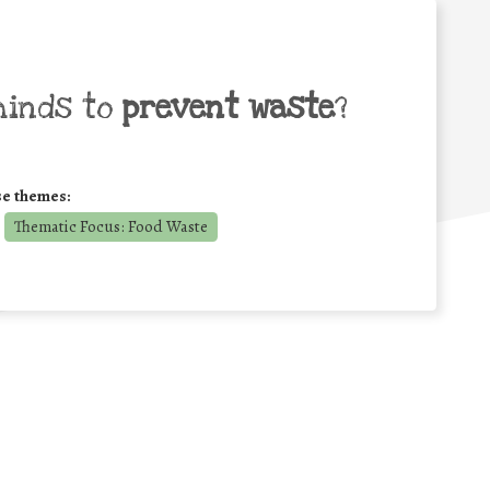
minds to
prevent waste
?
se themes:
Thematic Focus: Food Waste