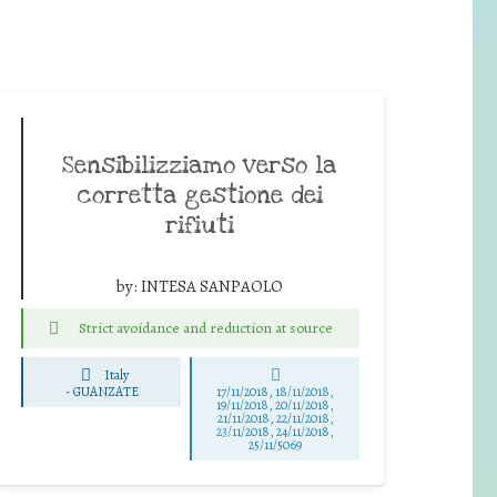
Sensibilizziamo verso la
corretta gestione dei
rifiuti
by:
INTESA SANPAOLO
Strict avoidance and reduction at source
Italy
-
GUANZATE
17/11/2018, 18/11/2018,
19/11/2018, 20/11/2018,
21/11/2018, 22/11/2018,
23/11/2018, 24/11/2018,
25/11/5069