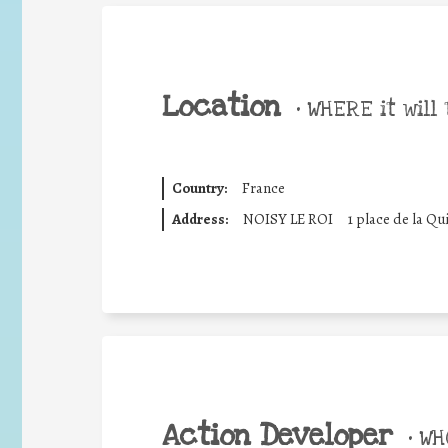
Location
•
WHERE it will 
Country:
France
Address:
NOISY LE ROI
1 place de la Qu
Action Developer
•
WHO