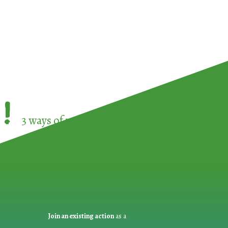
!
3 ways of participating in the
European Week 
Join an existing action
as a