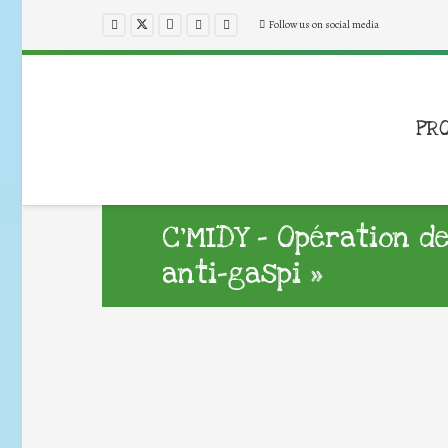
Follow us on social media
PR
C’MIDY – Opération de
anti-gaspi »