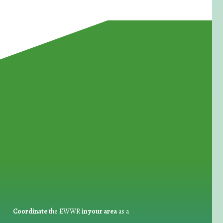
for Waste Reduction:
Coordinate
the EWWR
in your area
as a