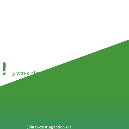
!
3 ways of participating in the
European Week 
Join an existing action
as a