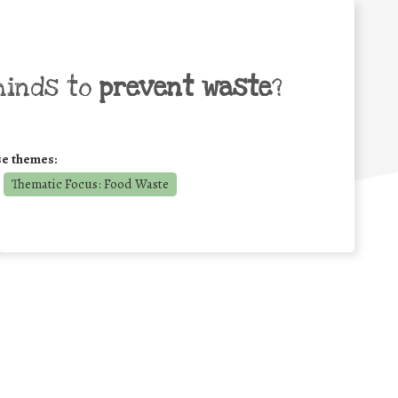
minds to
prevent waste
?
se themes:
Thematic Focus: Food Waste