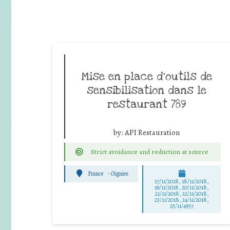
Mise en place d’outils de
sensibilisation dans le
restaurant 789
by:
API Restauration
Strict avoidance and reduction at source
France
-
Oignies
17/11/2018, 18/11/2018,
19/11/2018, 20/11/2018,
21/11/2018, 22/11/2018,
23/11/2018, 24/11/2018,
25/11/4937