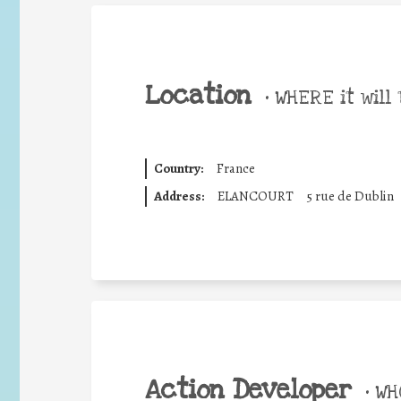
Location
•
WHERE it will 
Country:
France
Address:
ELANCOURT
5 rue de Dublin
Action Developer
•
WHO