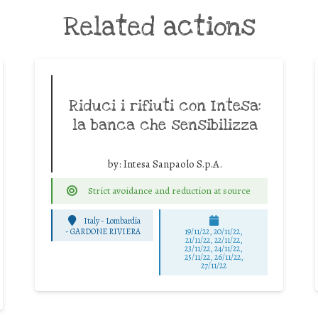
Related actions
Riduci i rifiuti con Intesa:
la banca che sensibilizza
by:
Intesa Sanpaolo S.p.A.
Strict avoidance and reduction at source
Italy - Lombardia
-
GARDONE RIVIERA
19/11/22, 20/11/22,
21/11/22, 22/11/22,
23/11/22, 24/11/22,
25/11/22, 26/11/22,
27/11/22