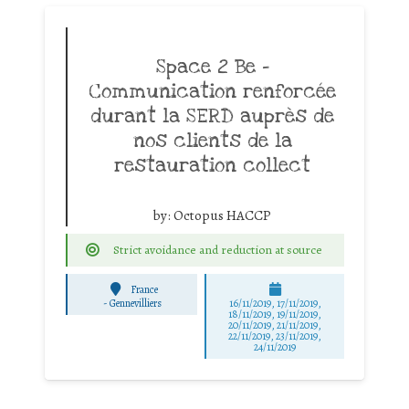
Space 2 Be –
Communication renforcée
durant la SERD auprès de
nos clients de la
restauration collect
by:
Octopus HACCP
Strict avoidance and reduction at source
France
-
Gennevilliers
16/11/2019, 17/11/2019,
18/11/2019, 19/11/2019,
20/11/2019, 21/11/2019,
22/11/2019, 23/11/2019,
24/11/2019