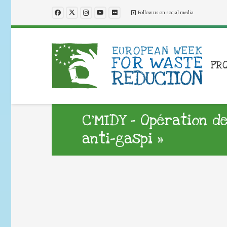
Follow us on social media
PR
C’MIDY – Opération de
anti-gaspi »