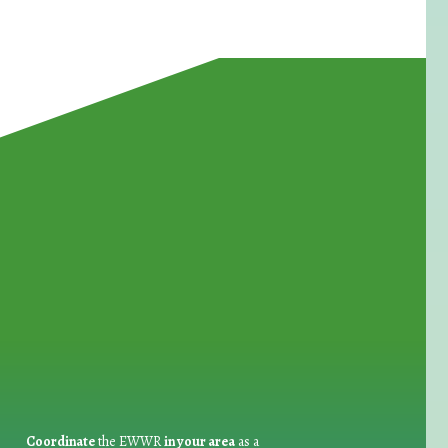
for Waste Reduction:
Coordinate
the EWWR
in your area
as a