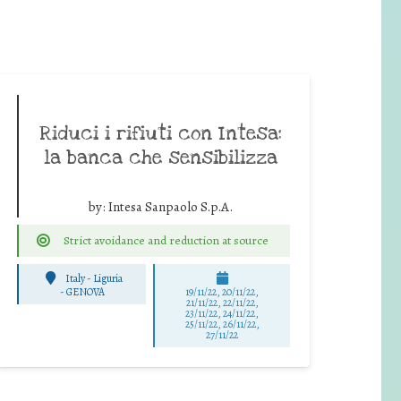
Riduci i rifiuti con Intesa:
la banca che sensibilizza
by:
Intesa Sanpaolo S.p.A.
Strict avoidance and reduction at source
Italy - Liguria
-
GENOVA
19/11/22, 20/11/22,
21/11/22, 22/11/22,
23/11/22, 24/11/22,
25/11/22, 26/11/22,
27/11/22