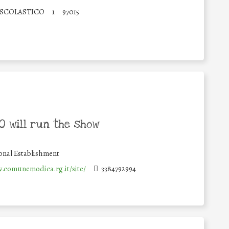
 SCOLASTICO
1
97015
 will run the show
onal Establishment
.comunemodica.rg.it/site/
3384792994