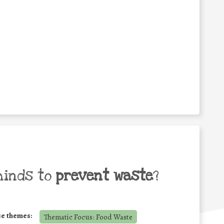
minds to
prevent waste
?
se themes:
Thematic Focus: Food Waste