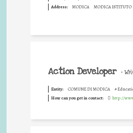
Address:
MODICA
MODICA ISTITUTO
Action Developer
•
WHO
Entity:
COMUNE DI MODICA
#
Educati
How can you get in contact:
http://www