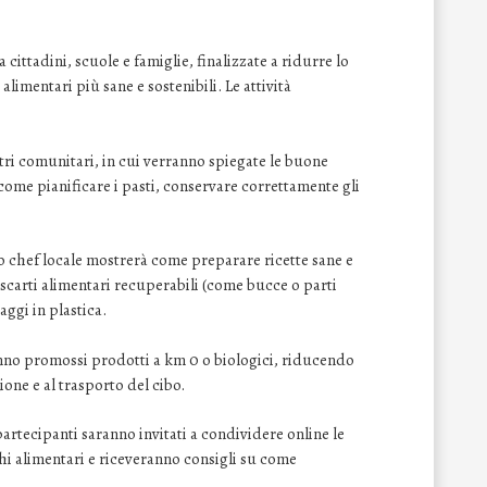
a cittadini, scuole e famiglie, finalizzate a ridurre lo
imentari più sane e sostenibili. Le attività
tri comunitari, in cui verranno spiegate le buone
come pianificare i pasti, conservare correttamente gli
no chef locale mostrerà come preparare ricette sane e
 scarti alimentari recuperabili (come bucce o parti
aggi in plastica.
anno promossi prodotti a km 0 o biologici, riducendo
one e al trasporto del cibo.
partecipanti saranno invitati a condividere online le
hi alimentari e riceveranno consigli su come