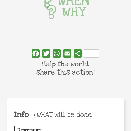
WHEN
WHY
Facebook
Twitter
WhatsApp
Email
Share
Help the world,
share this action!
Info
•
WHAT will be done
Description
: