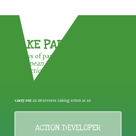
TAKE PART !
3 ways of participating in the
European Week for Waste
Reduction:
carry out
an awareness raising action as an
ACTION DEVELOPER