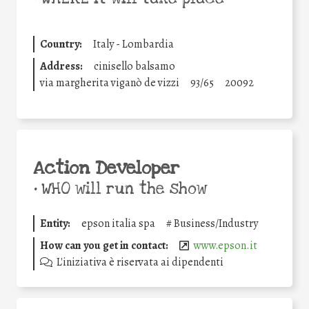
Country:
Italy - Lombardia
Address:
cinisello balsamo
via margherita viganò de vizzi
93/65
20092
Action Developer
•
WHO will run the show
Entity:
epson italia spa
#
Business/Industry
How can you get in contact:
www.epson.it
L'iniziativa è riservata ai dipendenti