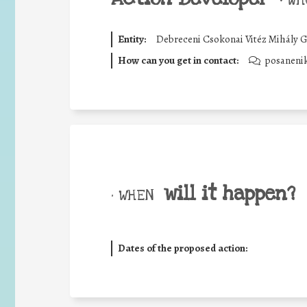
•
WHO
Entity:
Debreceni Csokonai Vitéz Mihály
How can you get in contact:
posaneni
will it happen?
• WHEN
Dates of the proposed action: