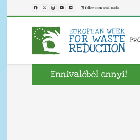
Follow us on social media
PR
Ennivalóból ennyi!