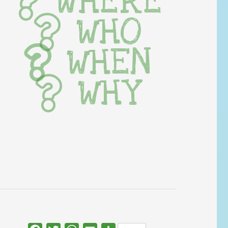
WHERE
WHO
WHEN
WHY