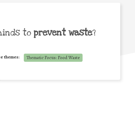
minds to
prevent waste
?
se themes:
Thematic Focus: Food Waste