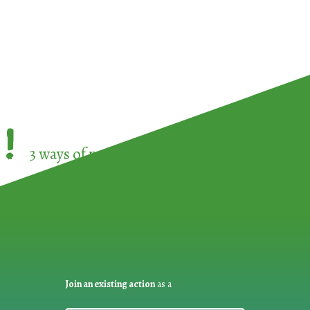
!
3 ways of participating in the
European Week 
Join an existing action
as a