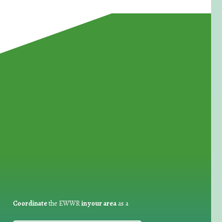
for Waste Reduction:
Coordinate
the EWWR
in your area
as a