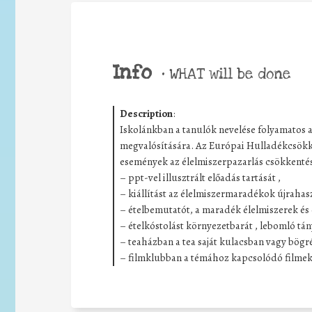
Info
•
WHAT will be done
Description
:
Iskolánkban a tanulók nevelése folyamatos 
megvalósítására. Az Európai Hulladékcsökken
események az élelmiszerpazarlás csökkenté
– ppt-vel illusztrált előadás tartását ,
– kiállítást az élelmiszermaradékok újrahas
– ételbemutatót, a maradék élelmiszerek és 
– ételkóstolást környezetbarát , lebomló tá
– teaházban a tea saját kulacsban vagy bögr
– filmklubban a témához kapcsolódó filmek 