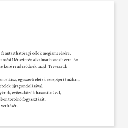
a fenntarthatósági célok megismerésére,
tési Hét szintén alkalmat biztosít erre. Az
se köré rendeződnek majd. Tervezzük
znosítása, egyszerű életek receptjei témában,
ételek újragondolásával,
nyérok, evőeszközök használatával,
ében történő fogyasztását,
vetítését….