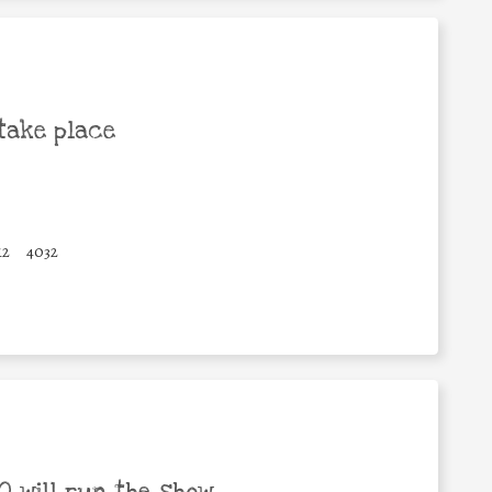
take place
12
4032