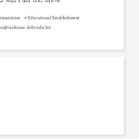
 will run the show
 Gimnázium
#
Educational Establishment
ko@csokonai-debr.edu.hu