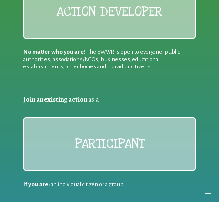
ACTION DEVELOPER
No matter who you are!
The EWWR is open to everyone: public
authorities, associations/NGOs, businesses, educational
establishments, other bodies and individual citizens
Join an existing action
as a
PARTICIPANT
If you are:
an individual citizen or a group
Coordinate
the EWWR
in your area
as a