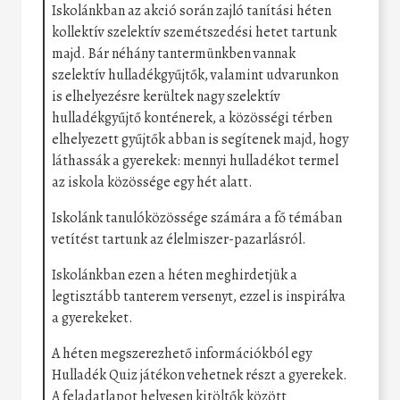
Iskolánkban az akció során zajló tanítási héten
kollektív szelektív szemétszedési hetet tartunk
majd. Bár néhány tantermünkben vannak
szelektív hulladékgyűjtők, valamint udvarunkon
is elhelyezésre kerültek nagy szelektív
hulladékgyűjtő konténerek, a közösségi térben
elhelyezett gyűjtők abban is segítenek majd, hogy
láthassák a gyerekek: mennyi hulladékot termel
az iskola közössége egy hét alatt.
Iskolánk tanulóközössége számára a fő témában
vetítést tartunk az élelmiszer-pazarlásról.
Iskolánkban ezen a héten meghirdetjük a
legtisztább tanterem versenyt, ezzel is inspirálva
a gyerekeket.
A héten megszerezhető információkból egy
Hulladék Quiz játékon vehetnek részt a gyerekek.
A feladatlapot helyesen kitöltők között