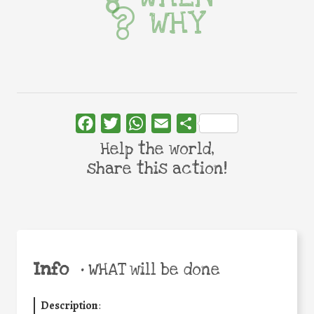
WHY
Facebook
Twitter
WhatsApp
Email
Share
Help the world,
share this action!
Info
•
WHAT will be done
Description
: