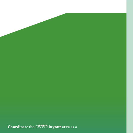
for Waste Reduction:
Coordinate
the EWWR
in your area
as a