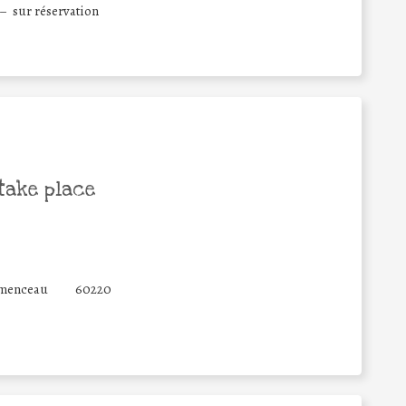
– sur réservation
take place
emenceau
60220