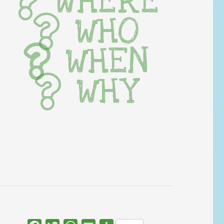
WHERE
WHO
WHEN
WHY