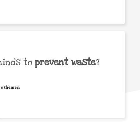
minds to
prevent waste
?
se themes: