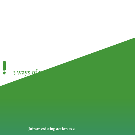
!
3 ways of participating in the
European Week 
Join an existing action
as a