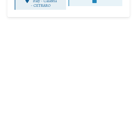
Italy - Calabria
-
CETRARO