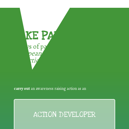
TAKE PART !
3 ways of participating in the
European Week for Waste
Reduction:
carry out
an awareness raising action as an
ACTION DEVELOPER