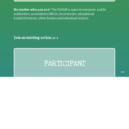
No matter who you are!
The EWWR is open to everyone: public
authorities, associations/NGOs, businesses, educational
establishments, other bodies and individual citizens
Join an existing action
as a
PARTICIPANT
If you are:
an individual citizen or a group
Coordinate
the EWWR
in your area
as a