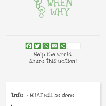
WHEN
WHY
Facebook
Twitter
WhatsApp
Email
Share
Help the world,
share this action!
Info
•
WHAT will be done