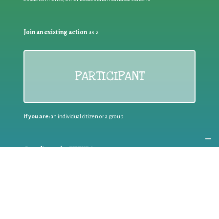
Join an existing action
as a
PARTICIPANT
If you are:
an individual citizen or a group
Coordinate
the EWWR
in your area
as a
COORDINATOR