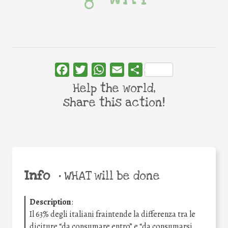
Facebook
Twitter
WhatsApp
Email
Share
Help the world,
share this action!
Info
•
WHAT will be done
Description
:
Il 63% degli italiani fraintende la differenza tra le
diciture “da consumare entro” e “da consumarsi