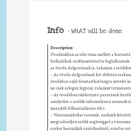
Info
•
WHAT will be done
Description
:
Óvodánkban az idei téma mellett a korosztál
hulladékok csökkentésével is foglalkozun
az óvoda dolgozóinak is, valamint a szülőket
– Az óvoda dolgozóinak két délután szakmai
óvodában zajló fenntarthatóságra nevelés l
ne csak szlogen legyen), valamint természe
– Az óvodában tájékoztató paravánok kerüln
amelyeket a szülők informálására szánunk (m
maradék felhasználására stb.).
– Vászonzsákokat varrunk, ezeknek készítü
megvalósuljon szülői segítséggel a vászonzs
ezeket használják vásárlásoknál, ezzel is c