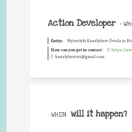
Action Developer
•
WHO
Entity:
Nyírteleki Kastélykert Óvoda és Bö
How can you get in contact:
https://ww
kastelykertovi@gmail.com
will it happen?
• WHEN