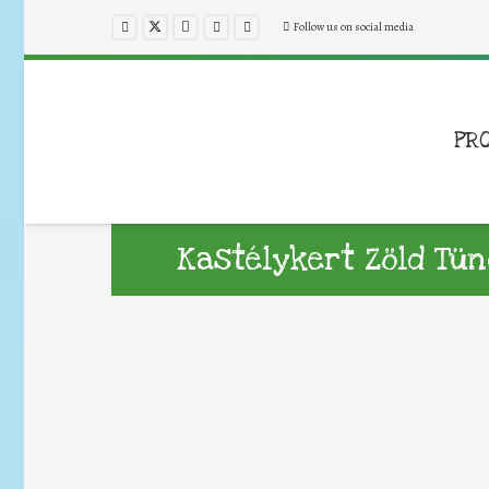
Follow us on social media
PR
Kastélykert Zöld Tün