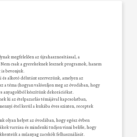
ynak megfelelően az újrahasznosítással, a
k. Nem csak a gyerekeknek lesznek programok, hanem
 is bevonjuk.
 és alkotó délutánt szervezünk, amelyen az
esz a téma (hogyan valósuljon meg az óvodában, hogy
tes anyagokból készítünk dekorációkat.
ek ki az ételpazarlás témájával kapcsolatban,
ennyi étel kerül a kukába éves szinten, receptek
nk olyan helyet az óvodában, hogy egész évben
ákok varrása és mindenki tudjon vinni belőle, hogy
sökkentsük a műanyag zacskók felhasználását.