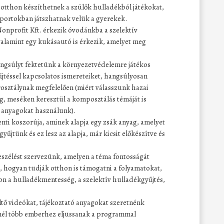
: otthon készíthetnek a szülők hulladékból játékokat,
soportokban játszhatnak velük a gyerekek.
onprofit Kft. érkezik óvodánkba a szelektív
valamint egy kukásautó is érkezik, amelyet meg
ngsúlyt fektetünk a környezetvédelemre játékos
jtéssel kapcsolatos ismereteiket, hangsúlyosan
rosztálynak megfelelően (miért válasszunk hazai
, meséken keresztül a komposztálás témáját is
 anyagokat használunk).
nti koszorúja, aminek alapja egy zsák anyag, amelyet
yűjtünk és ez lesz az alapja, már kicsit előkészítve és
szélést szervezünk, amelyen a téma fontosságát
, hogyan tudják otthon is támogatni a folyamatokat,
on a hulladékmentesség, a szelektív hulladékgyűjtés,
tő videókat, tájékoztató anyagokat szeretnénk
inél több emberhez eljussanak a programmal