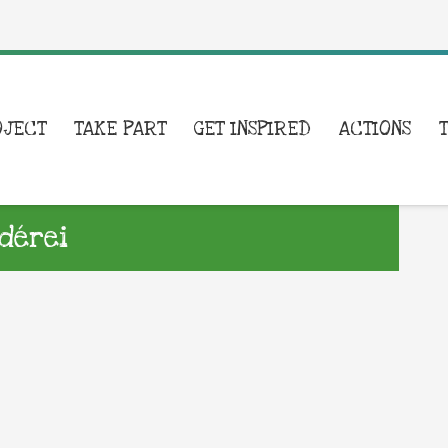
OJECT
TAKE PART
GET INSPIRED
ACTIONS
dérei