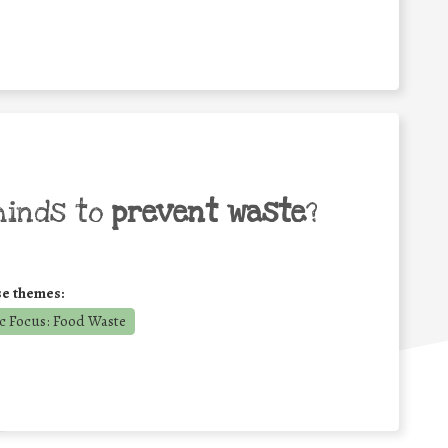
minds to
prevent waste
?
se themes:
c Focus: Food Waste