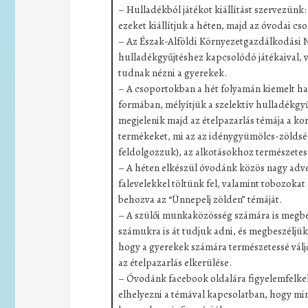
– Hulladékból játékot kiállítást szervezünk
ezeket kiállítjuk a héten, majd az óvodai c
– Az Észak-Alföldi Környezetgazdálkodási N
hulladékgyűjtéshez kapcsolódó játékaival, 
tudnak nézni a gyerekek.
– A csoportokban a hét folyamán kiemelt ha
formában, mélyítjük a szelektív hulladékgyű
megjelenik majd az ételpazarlás témája a ko
termékeket, mi az az idénygyümölcs-zöldség
feldolgozzuk), az alkotásokhoz természetes
– A héten elkészül óvodánk közös nagy adve
falevelekkel töltünk fel, valamint tobozokat g
behozva az “Ünnepelj zölden” témáját.
– A szülői munkaközösség számára is megbe
számukra is át tudjuk adni, és megbeszéljük
hogy a gyerekek számára természetessé válj
az ételpazarlás elkerülése.
– Óvodánk facebook oldalára figyelemfelkel
elhelyezni a témával kapcsolatban, hogy m