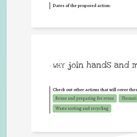
Dates of the proposed action:
join hands and 
• WHY
Check out other actions that will cover the
Reuse and preparing for reuse
Themati
Waste sorting and recycling