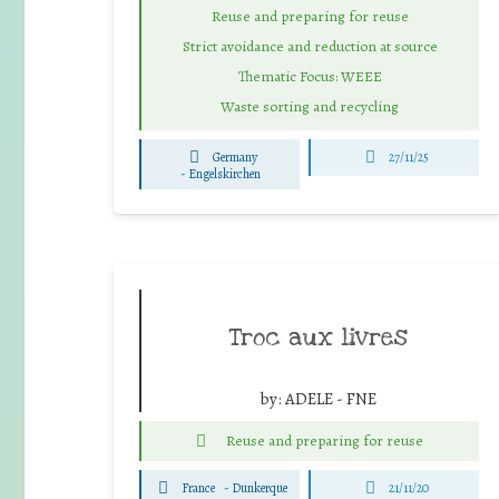
Reuse and preparing for reuse
Strict avoidance and reduction at source
Thematic Focus: WEEE
Waste sorting and recycling
Germany
27/11/25
-
Engelskirchen
Troc aux livres
by:
ADELE - FNE
Reuse and preparing for reuse
France
-
Dunkerque
21/11/20