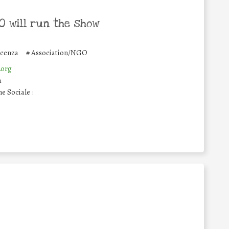
 will run the show
icenza
#
Association/NGO
.org
a
e Sociale :