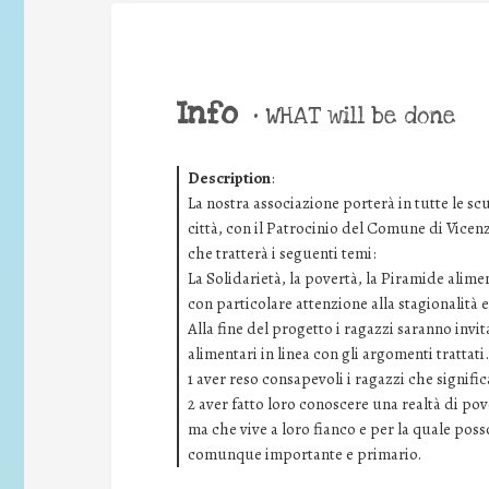
Info
•
WHAT will be done
Description
:
La nostra associazione porterà in tutte le s
città, con il Patrocinio del Comune di Vicen
che tratterà i seguenti temi:
La Solidarietà, la povertà, la Piramide alime
con particolare attenzione alla stagionalità 
Alla fine del progetto i ragazzi saranno invi
alimentari in linea con gli argomenti tratta
1 aver reso consapevoli i ragazzi che signifi
2 aver fatto loro conoscere una realtà di po
ma che vive a loro fianco e per la quale pos
comunque importante e primario.