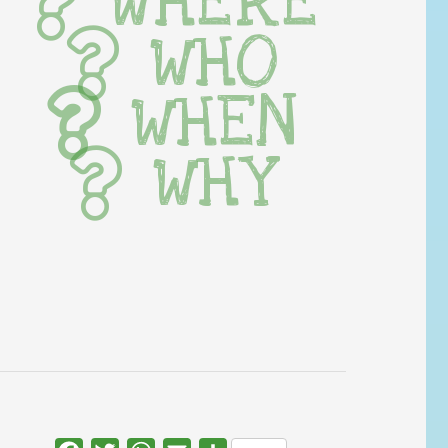
WHERE
WHO
WHEN
WHY