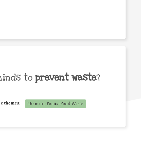
minds to
prevent waste
?
se themes:
Thematic Focus: Food Waste