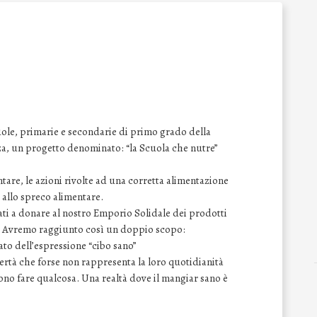
cuole, primarie e secondarie di primo grado della
za, un progetto denominato: “la Scuola che nutre”
ntare, le azioni rivolte ad una corretta alimentazione
e allo spreco alimentare.
tati a donare al nostro Emporio Solidale dei prodotti
ti. Avremo raggiunto così un doppio scopo:
cato dell’espressione “cibo sano”
vertà che forse non rappresenta la loro quotidianità
sono fare qualcosa. Una realtà dove il mangiar sano è