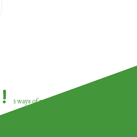
!
3 ways of participating in the
European Week 