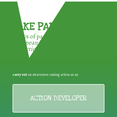
TAKE PART !
3 ways of participating in the
European Week for Waste
Reduction:
carry out
an awareness raising action as an
ACTION DEVELOPER