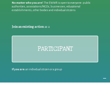
No matter who you are!
The EWWR is open to everyone: public
authorities, associations/NGOs, businesses, educational
establishments, other bodies and individual citizens
Join an existing action
as a
PARTICIPANT
If you are:
an individual citizen or a group
Coordinate
the EWWR
in your area
as a
COORDINATOR