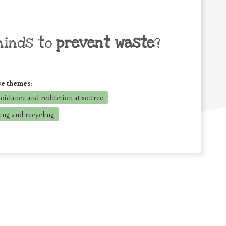
minds to
prevent waste
?
se themes:
voidance and reduction at source
ing and recycling