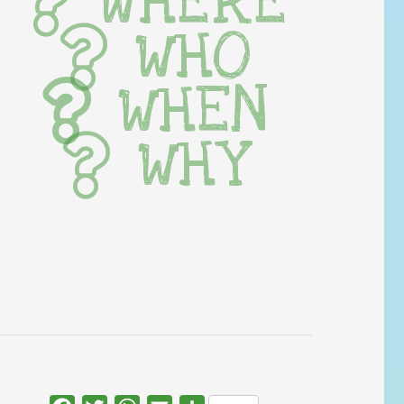
WHERE
WHO
WHEN
WHY