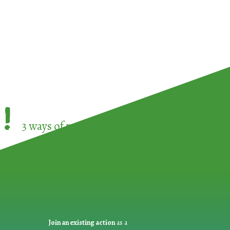
!
3 ways of participating in the
European Week 
Join an existing action
as a