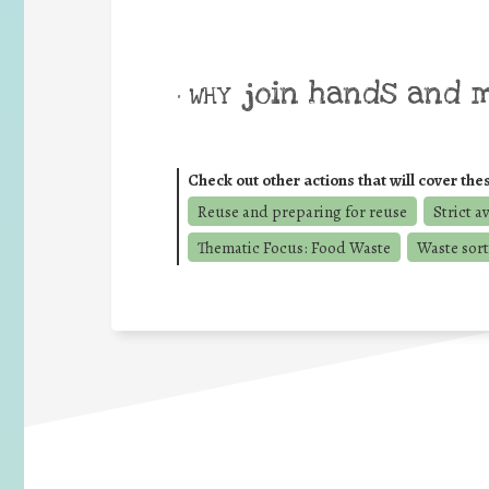
join hands and 
• WHY
Check out other actions that will cover the
Reuse and preparing for reuse
Strict a
Thematic Focus: Food Waste
Waste sort