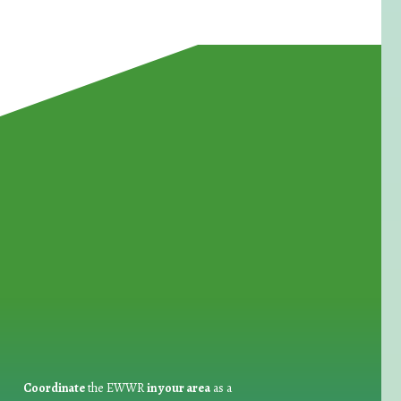
for Waste Reduction:
Coordinate
the EWWR
in your area
as a