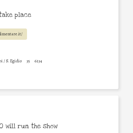
take place
imentare.it/
 / S. Egidio
35
6134
 will run the show