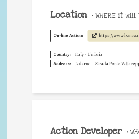
Location
•
WHERE it will 
On-line Action:
https://www.bancoal
Country:
Italy - Umbria
Address:
Lidarno
Strada Ponte Valleceppi
Action Developer
•
WHO