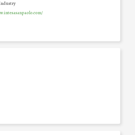
Industry
w.intesasanpaolo.com/