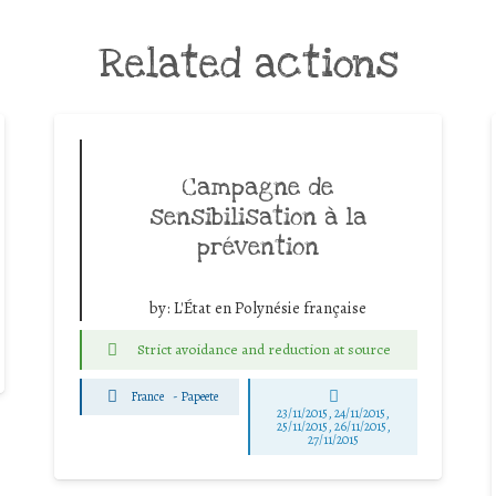
Related actions
Campagne de
sensibilisation à la
prévention
by:
L'État en Polynésie française
Strict avoidance and reduction at source
France
-
Papeete
23/11/2015, 24/11/2015,
25/11/2015, 26/11/2015,
27/11/2015