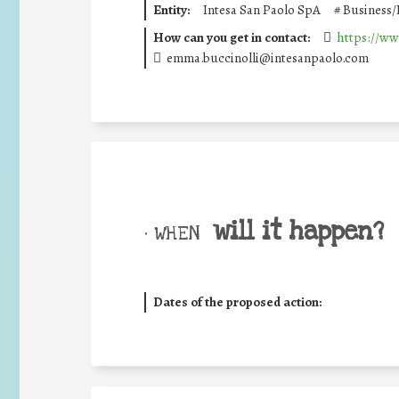
Entity:
Intesa San Paolo SpA
#
Business/
How can you get in contact:
https://ww
emma.buccinolli@intesanpaolo.com
will it happen?
• WHEN
Dates of the proposed action: