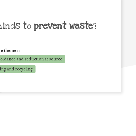
minds to
prevent waste
?
se themes:
voidance and reduction at source
ing and recycling