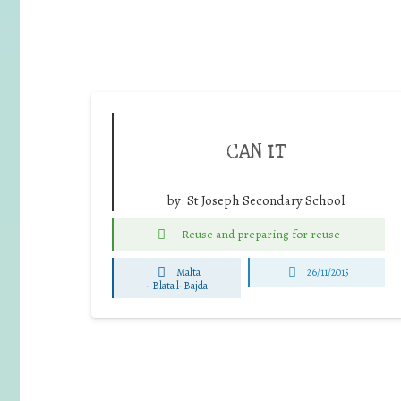
CAN IT
by:
St Joseph Secondary School
Reuse and preparing for reuse
Malta
26/11/2015
-
Blata l-Bajda