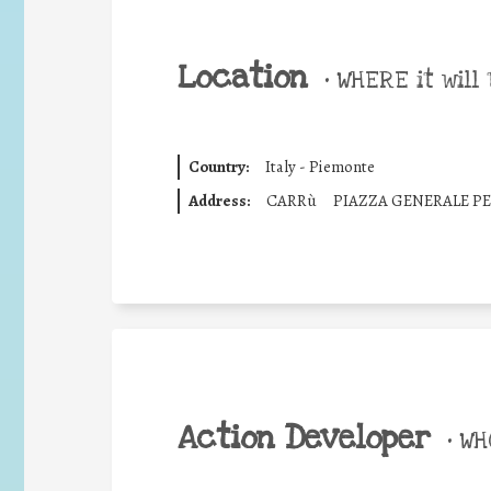
Location
•
WHERE it will 
Country:
Italy - Piemonte
Address:
CARRù
PIAZZA GENERALE P
Action Developer
•
WHO