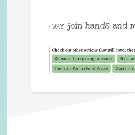
join hands and 
• WHY
Check out other actions that will cover the
Reuse and preparing for reuse
Strict a
Thematic Focus: Food Waste
Waste sort