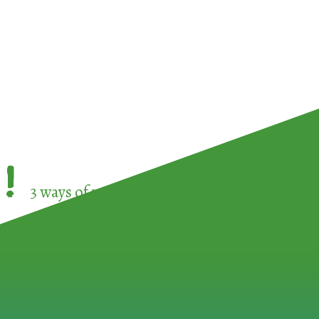
!
3 ways of participating in the
European Week 