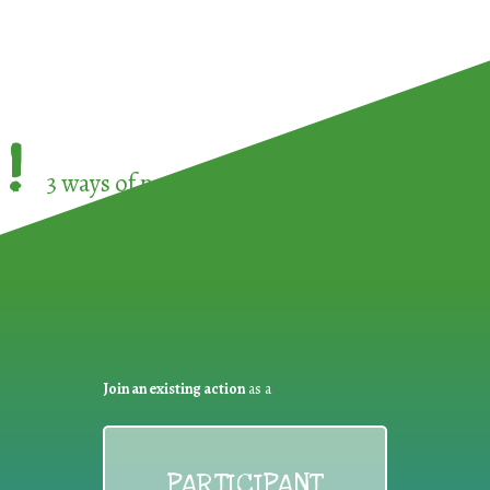
!
3 ways of participating in the
European Week 
Join an existing action
as a
PARTICIPANT