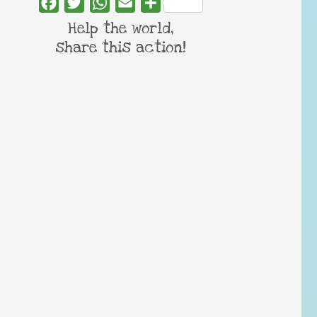
Facebook
Twitter
WhatsApp
Email
Share
Help the world,
share this action!