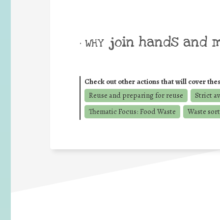
join hands and 
• WHY
Check out other actions that will cover the
Reuse and preparing for reuse
Strict a
Thematic Focus: Food Waste
Waste sort