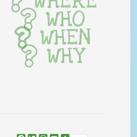
WHERE
WHO
WHEN
WHY