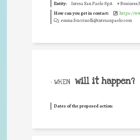
Entity:
Intesa San Paolo SpA
#
Business/
How can you get in contact:
https://w
emma.buccinolli@intesanpaolo.com
will it happen?
• WHEN
Dates of the proposed action: