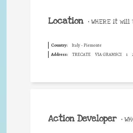
Location
•
WHERE it will 
Country:
Italy - Piemonte
Address:
TRECATE
VIA GRAMSCI
1
Action Developer
•
WHO