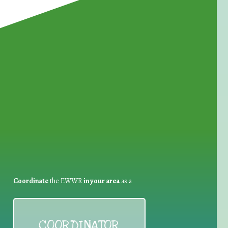
for Waste Reduction:
Coordinate
the EWWR
in your area
as a
COORDINATOR