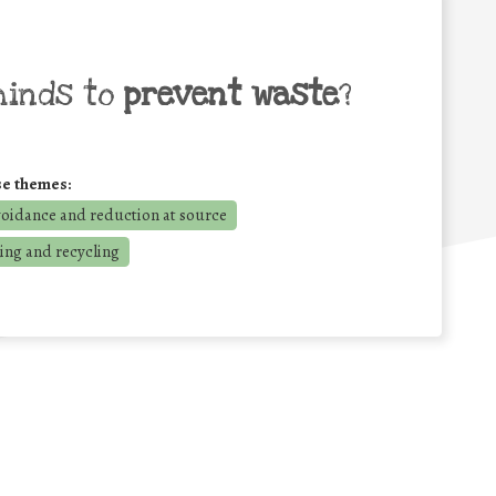
minds to
prevent waste
?
se themes:
voidance and reduction at source
ing and recycling