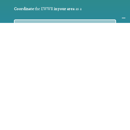
Coordinate
the EWWR
in your area
as a
COORDINATOR
If you are:
a public authority competent in the field of waste
prevention