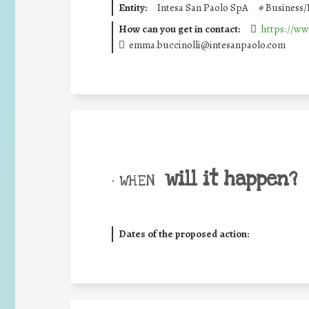
Entity:
Intesa San Paolo SpA
#
Business/
How can you get in contact:
https://ww
emma.buccinolli@intesanpaolo.com
will it happen?
• WHEN
Dates of the proposed action: