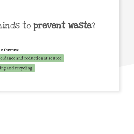
minds to
prevent waste
?
se themes:
voidance and reduction at source
ing and recycling