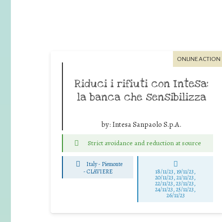
ONLINE ACTION
Riduci i rifiuti con Intesa:
la banca che sensibilizza
by:
Intesa Sanpaolo S.p.A.
Strict avoidance and reduction at source
Italy - Piemonte
-
CLAVIERE
18/11/23, 19/11/23,
20/11/23, 21/11/23,
22/11/23, 23/11/23,
24/11/23, 25/11/23,
26/11/23