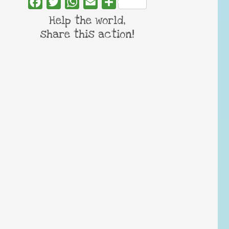
Facebook
Twitter
WhatsApp
Email
Share
Help the world,
share this action!