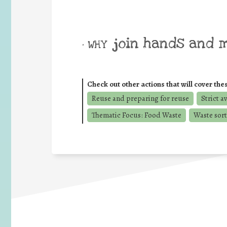
join hands and 
• WHY
Check out other actions that will cover the
Reuse and preparing for reuse
Strict a
Thematic Focus: Food Waste
Waste sort