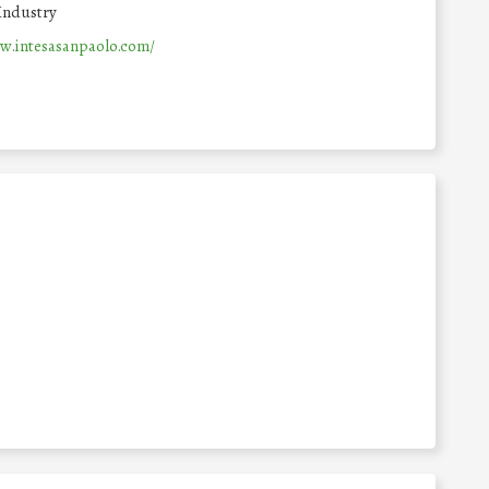
Industry
w.intesasanpaolo.com/