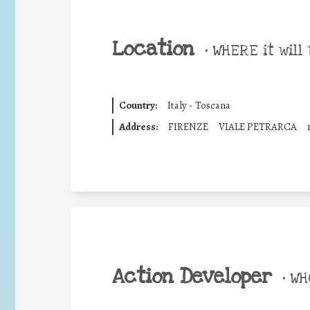
Location
•
WHERE it will 
Country:
Italy - Toscana
Address:
FIRENZE
VIALE PETRARCA
Action Developer
•
WHO