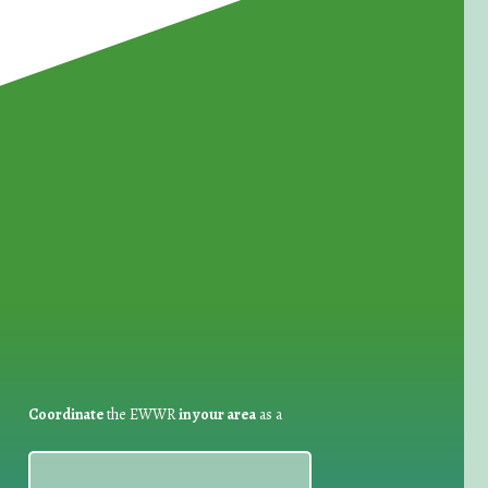
for Waste Reduction:
Coordinate
the EWWR
in your area
as a