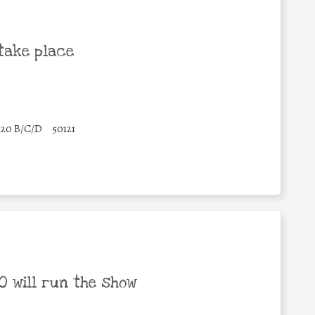
take place
120 B/C/D
50121
 will run the show