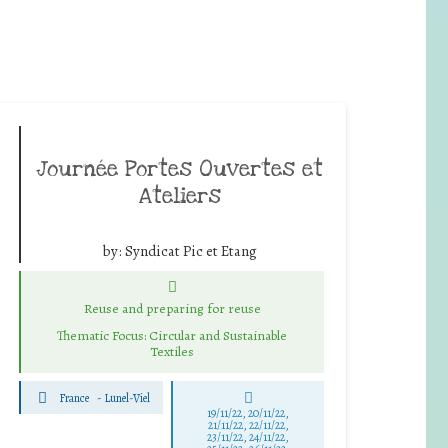
Journée Portes Ouvertes et
Ateliers
by:
Syndicat Pic et Etang
Reuse and preparing for reuse
Thematic Focus: Circular and Sustainable
Textiles
France
-
Lunel-Viel
19/11/22, 20/11/22,
21/11/22, 22/11/22,
23/11/22, 24/11/22,