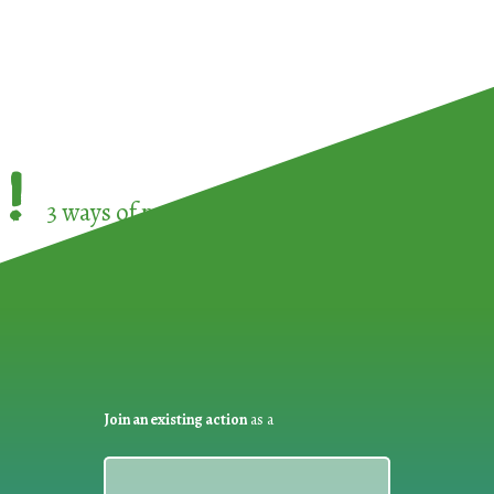
!
3 ways of participating in the
European Week 
Join an existing action
as a