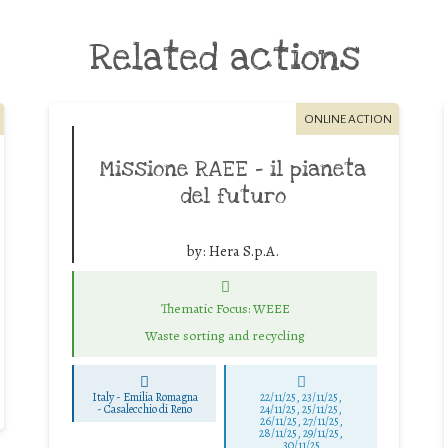
Related actions
ONLINE ACTION
Missione RAEE – il pianeta
del futuro
by:
Hera S.p.A.
Thematic Focus: WEEE
Waste sorting and recycling
Italy - Emilia Romagna
22/11/25
,
23/11/25
,
-
Casalecchio di Reno
24/11/25
,
25/11/25
,
26/11/25
,
27/11/25
,
28/11/25
,
29/11/25
,
30/11/25