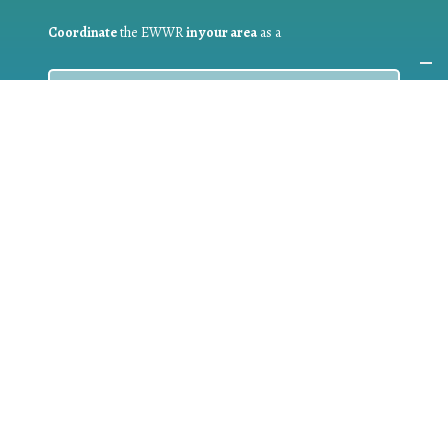
Coordinate
the EWWR
in your area
as a
COORDINATOR
If you are:
a public authority competent in the field of waste
prevention