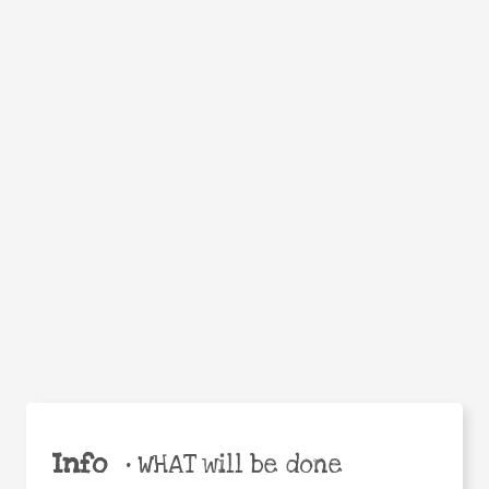
Facebook
Twitter
WhatsApp
Email
Help the world,
Share
share this action!
Info
•
WHAT will be done