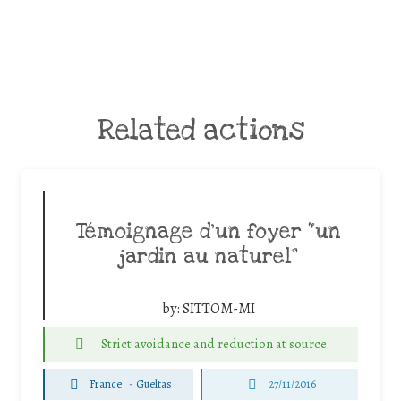
Related actions
Témoignage d’un foyer “un
jardin au naturel”
by:
SITTOM-MI
Strict avoidance and reduction at source
France
-
Gueltas
27/11/2016