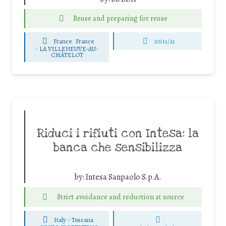
Reuse and preparing for reuse
France
France
20/11/21
-
LA VILLENEUVE-AU-
CHÂTELOT
Riduci i rifiuti con Intesa: la
banca che sensibilizza
by:
Intesa Sanpaolo S.p.A.
Strict avoidance and reduction at source
Italy - Toscana