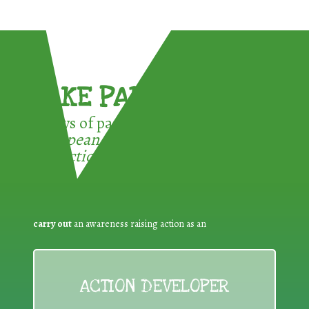
TAKE PART !
3 ways of participating in the
European Week for Waste
Reduction:
carry out
an awareness raising action as an
ACTION DEVELOPER