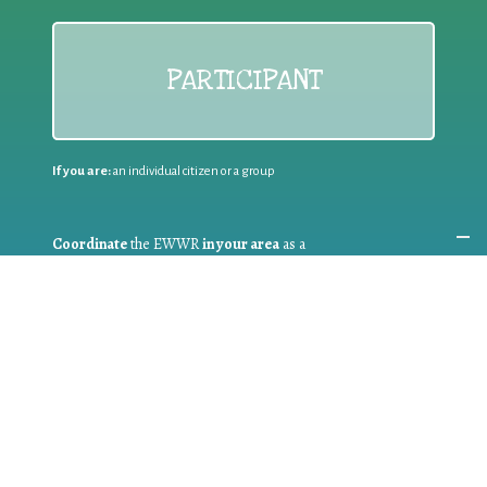
PARTICIPANT
If you are:
an individual citizen or a group
Coordinate
the EWWR
in your area
as a
COORDINATOR
If you are:
a public authority competent in the field of waste
prevention