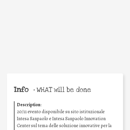
Facebook
Twitter
WhatsApp
Email
Share
Help the world,
share this action!
Info
•
WHAT will be done
Description
:
20/11 evento disponibile su sito istituzionale
Intesa Sanpaolo e Intesa Sanpaolo Innovation
Center sul tema delle soluzione innovative per la